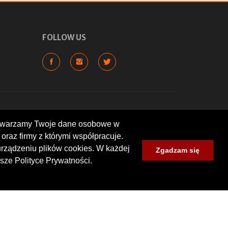
FOLLOW US
rzetwarzamy Twoje dane osobowe w
oraz firmy z którymi współpracuje.
cyklowych, wartych odwiedzenia
lokalizacje: warsztaty, sklepy,
urządzeniu plików cookies. W każdej
Zgadzam się
um zlotów i spotkań
sze Polityce Prywatności.
nt wyrażone przez użytkowników.