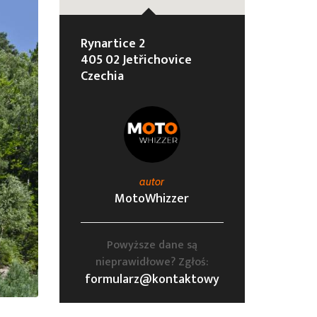
Rynartice 2
405 02 Jetřichovice
Czechia
autor
MotoWhizzer
Powyższe dane są
nieprawidłowe? Zgłoś:
formularz@kontaktowy