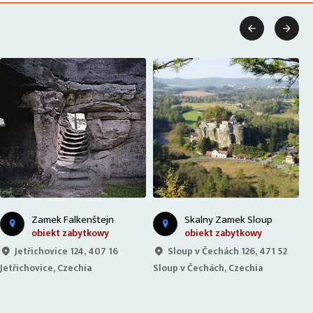


Zamek Falkenštejn
Skalny Zamek Sloup
obiekt zabytkowy
obiekt zabytkowy
Jetřichovice 124, 407 16
Sloup v Čechách 126, 471 52
Jetřichovice, Czechia
Sloup v Čechách, Czechia
K