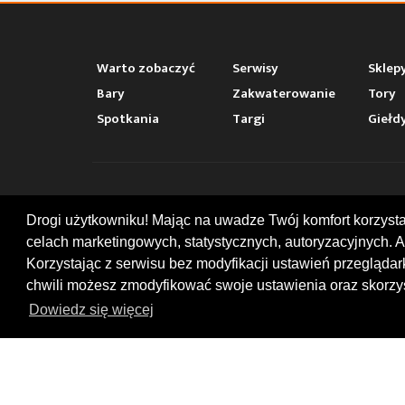
Warto zobaczyć
Serwisy
Sklep
Bary
Zakwaterowanie
Tory
Spotkania
Targi
Giełd
KONT
Drogi użytkowniku! Mając na uwadze Twój komfort korzyst
celach marketingowych, statystycznych, autoryzacyjnych. A
ul. Chop
47-400
Korzystając z serwisu bez modyfikacji ustawień przegląda
+48 519
chwili możesz zmodyfikować swoje ustawienia oraz skorzys
office
Dowiedz się więcej
© 2026 by MotoWhizzer.com
All rights reserved.