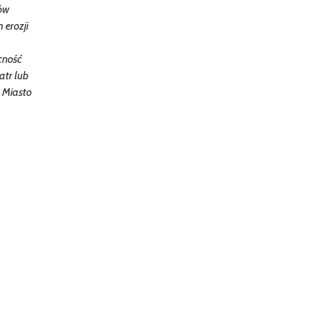
bów
 erozji
cność
atr lub
e Miasto