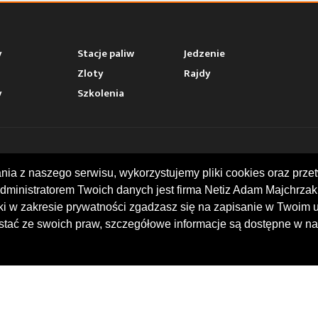
y
Stacje paliw
Jedzenie
Zloty
Rajdy
y
Szkolenia
AKT
MOTOWHIZZER.COM
ania z naszego serwisu, wykorzystujemy pliki cookies oraz p
dministratorem Twoich danych jest firma Netiz Adam Majchrzak 
ina 16, I piętro
Baza ciekawych miejsc moto
 Racibórz
w trakcie podróży. Przydatne 
rki w zakresie prywatności zgadzasz się na zapisanie w Twoim 
 739 378
stacje benzynowe. Kalendari
tać ze swoich praw, szczegółowe informacje są dostępne w na
@motowhizzer.com
motocyklistów. Opinie i oce