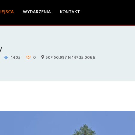
IEJSCA
WYDARZENIA
KONTAKT
y
1405
0
50° 50.997 N 14° 25.006 E