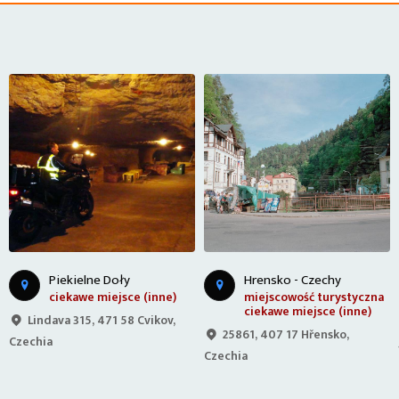
Piekielne Doły
Hrensko - Czechy
ciekawe miejsce (inne)
miejscowość turystyczna
ciekawe miejsce (inne)
Lindava 315, 471 58 Cvikov,
25861, 407 17 Hřensko,
Czechia
Czechia