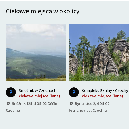
Ciekawe miejsca w okolicy
Snieżnik w Czechach
Kompleks Skalny - Czechy
ciekawe miejsce (inne)
ciekawe miejsce (inne)
Sněžník 125, 405 02 Děčín,
Rynartice 2, 405 02
Czechia
Jetřichovice, Czechia