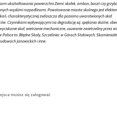
 form ukształtowania powierzchni Ziemi: skałek, ambon, baszt czy grzy
ielonych wąskimi rozpadlinami. Powstawanie miasta skalnego jest efektem
pękań, charakterystycznej zwłaszcza dla poziomo uwarstwionych skał
ów. Czynnikami wpływającymi na degradację są: spękania skalne, obe
ciskanie skał, wietrzenie mechaniczne, usuwanie zwietrzeliny przez wi
 Polsce to: Błędne Skały, Szczeliniec w Górach Stołowych; Skamieniał
Rudawach Janowickich i inne.
ejsca musisz się
zalogować