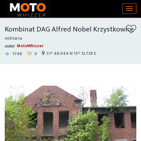
Togg
navig
Kombinat DAG Alfred Nobel Krzystkowice
militaria
MotoWhizzer
autor:
51° 48.044 N 15° 12.728 E
1748
0