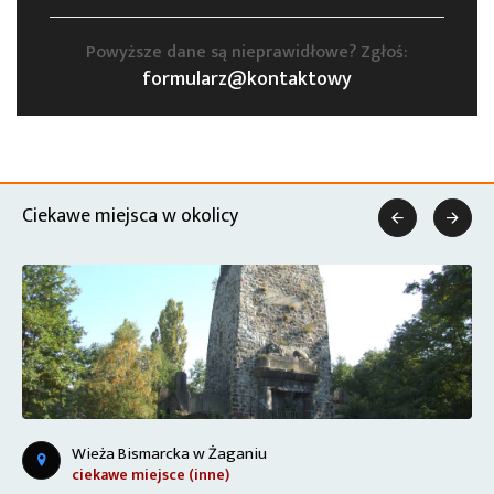
Powyższe dane są nieprawidłowe? Zgłoś:
formularz@kontaktowy
Ciekawe miejsca w okolicy


Wieża Bismarcka w Żaganiu
ciekawe miejsce (inne)