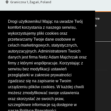
Graniczna 1, Żagań, Poland
Warto zobaczyć
Serwisy
Sklepy
Stacje paliw
Jedzenie
Drogi użytkowniku! Mając na uwadze Twój
Bary
Zakwaterowanie
Tory
Zloty
Rajdy
Spotkania
komfort korzystania z naszego serwisu,
Targi
Giełdy
Szkolenia
wykorzystujemy pliki cookies oraz
przetwarzamy Twoje dane osobowe w
celach marketingowych, statystycznych,
FOLLOW US
autoryzacyjnych. Administratorem Twoich
danych jest firma Netiz Adam Majchrzak oraz
firmy z którymi współpracuje. Korzystając z
serwisu bez modyfikacji ustawień
przeglądarki w zakresie prywatności
zgadzasz się na zapisanie w Twoim
urządzeniu plików cookies. W każdej chwili
możesz zmodyfikować swoje ustawienia
© 2026 by MotoWhizzer.com
oraz skorzystać ze swoich praw,
All rights reserved.
szczegółowe informacje są dostępne w
nasze Polityce Prywatności.
KONTAKT