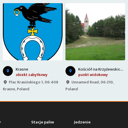
K
ościół na Krzyżewskich Górach
Krasne
obiekt zabytkowy
punkt widokowy
Plac Krasińskiego 1, 06-408
Unnamed Road, 06-210,
Krasne, Poland
Poland
y
Stacje paliw
Jedzenie