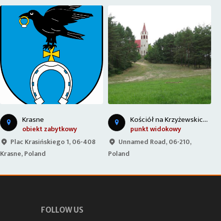
K
ościół na Krzyżewskich Górach
Krasne
obiekt zabytkowy
punkt widokowy
Plac Krasińskiego 1, 06-408
Unnamed Road, 06-210,
Krasne, Poland
Poland
K
FOLLOW US