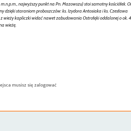
 m.n.p.m., najwyższy punkt na Pn. Mazowszu) stoi samotny kościółek. 
ony dzięki staraniom proboszczów: ks. Izydora Antosiaka i ks. Czesława
y z wieży kapliczki widać nawet zabudowania Ostrołęki oddalonej o ok. 
na wieżę.
ejsca musisz się
zalogować