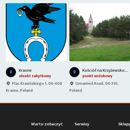
K
ch Górach
K
ościół na Krzyżewskich Górach
Krasne
obiekt zabytkowy
punkt widokowy
Plac Krasińskiego 1, 06-408
Unnamed Road, 06-210,
Krasne, Poland
Poland
Warto zobaczyć
Serwisy
Sklep