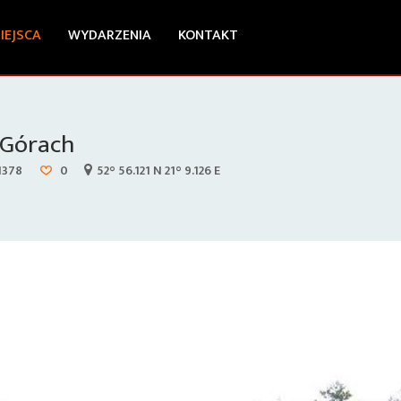
IEJSCA
WYDARZENIA
KONTAKT
 Górach
1378
0
52° 56.121 N 21° 9.126 E