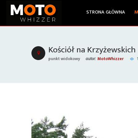
STRONA GŁÓWNA
M
Kościół na Krzyżewskich
punkt widokowy
MotoWhizzer
autor: