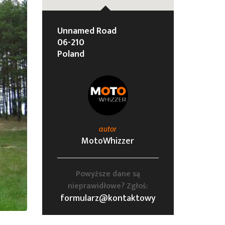
Unnamed Road
06-210
Poland
autor
MotoWhizzer
Powyższe dane są
nieprawidłowe? Zgłoś:
formularz@kontaktowy