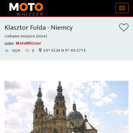
Togg
navig
Klasztor Fulda - Niemcy
ciekawe miejsce (inne)
MotoWhizzer
autor:
50° 33.24 N 9° 40.371 E
1029
0