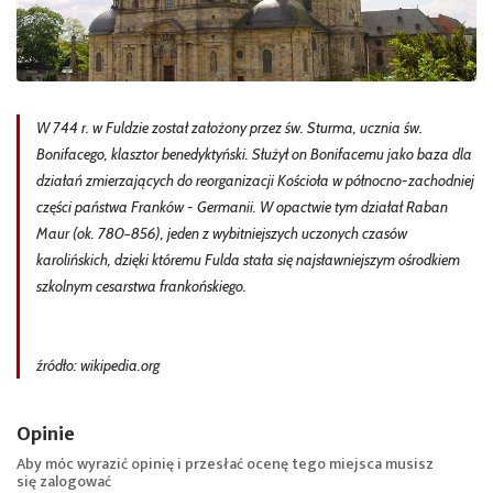
W 744 r. w Fuldzie został założony przez św. Sturma, ucznia św.
Bonifacego, klasztor benedyktyński. Służył on Bonifacemu jako baza dla
działań zmierzających do reorganizacji Kościoła w północno-zachodniej
części państwa Franków - Germanii. W opactwie tym działał Raban
Maur (ok. 780−856), jeden z wybitniejszych uczonych czasów
karolińskich, dzięki któremu Fulda stała się najsławniejszym ośrodkiem
szkolnym cesarstwa frankońskiego.
źródło: wikipedia.org
Opinie
Aby móc wyrazić opinię i przesłać ocenę tego miejsca musisz
się
zalogować