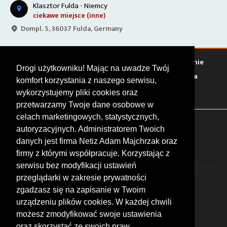
Klasztor Fulda - Niemcy
ciekawe miejsce (inne)
Dompl. 5, 36037 Fulda, Germany
Warto zobaczyć
Serwisy
Sklepy
Stacje paliw
Jedzenie
Drogi użytkowniku! Mając na uwadze Twój
Bary
Zakwaterowanie
Tory
Zloty
Rajdy
Spotkania
komfort korzystania z naszego serwisu,
Targi
Giełdy
Szkolenia
wykorzystujemy pliki cookies oraz
przetwarzamy Twoje dane osobowe w
celach marketingowych, statystycznych,
FOLLOW US
autoryzacyjnych. Administratorem Twoich
danych jest firma Netiz Adam Majchrzak oraz
firmy z którymi współpracuje. Korzystając z
serwisu bez modyfikacji ustawień
przeglądarki w zakresie prywatności
zgadzasz się na zapisanie w Twoim
urządzeniu plików cookies. W każdej chwili
możesz zmodyfikować swoje ustawienia
© 2026 by MotoWhizzer.com
oraz skorzystać ze swoich praw,