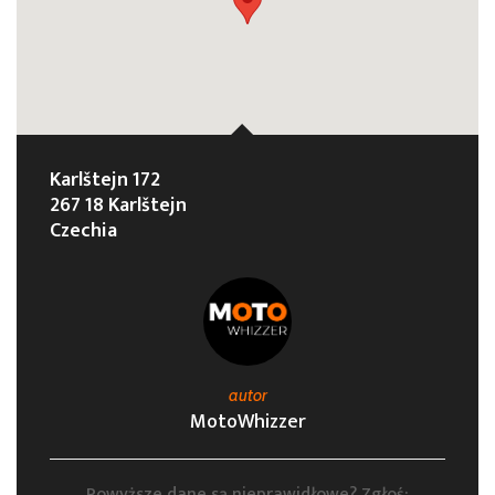
Karlštejn 172
267 18 Karlštejn
Czechia
autor
MotoWhizzer
Powyższe dane są nieprawidłowe? Zgłoś: