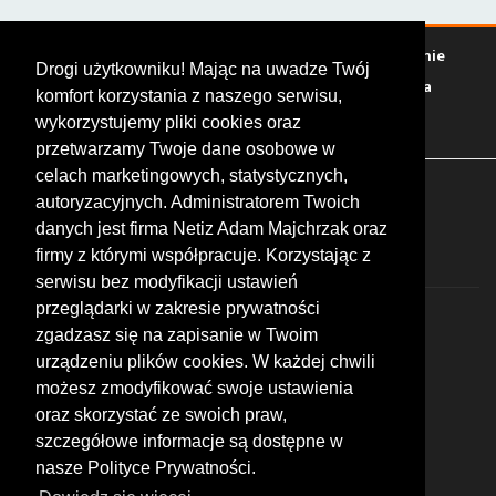
Warto zobaczyć
Serwisy
Sklepy
Stacje paliw
Jedzenie
Drogi użytkowniku! Mając na uwadze Twój
Bary
Zakwaterowanie
Tory
Zloty
Rajdy
Spotkania
komfort korzystania z naszego serwisu,
Targi
Giełdy
Szkolenia
wykorzystujemy pliki cookies oraz
przetwarzamy Twoje dane osobowe w
celach marketingowych, statystycznych,
FOLLOW US
autoryzacyjnych. Administratorem Twoich
danych jest firma Netiz Adam Majchrzak oraz
firmy z którymi współpracuje. Korzystając z
serwisu bez modyfikacji ustawień
przeglądarki w zakresie prywatności
zgadzasz się na zapisanie w Twoim
urządzeniu plików cookies. W każdej chwili
możesz zmodyfikować swoje ustawienia
© 2026 by MotoWhizzer.com
oraz skorzystać ze swoich praw,
All rights reserved.
szczegółowe informacje są dostępne w
nasze Polityce Prywatności.
KONTAKT
ul. Chopina 16, I piętro