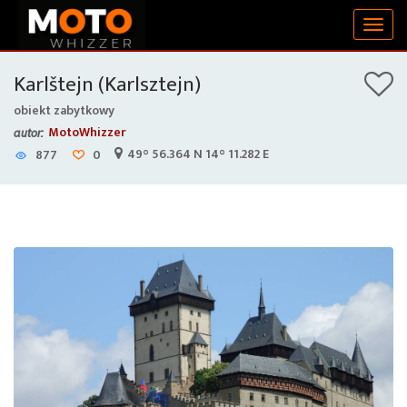
Togg
navig
Karlštejn (Karlsztejn)
obiekt zabytkowy
MotoWhizzer
autor:
49° 56.364 N 14° 11.282 E
877
0