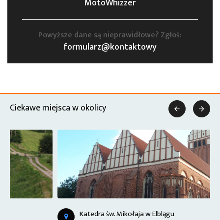
MotoWhizzer
Powyższe dane są nieprawidłowe? Zgłoś:
formularz@kontaktowy
Ciekawe miejsca w okolicy


Katedra św. Mikołaja w Elblągu