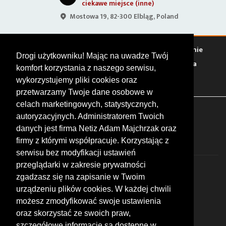
ciekawe miejsce (inne)
Mostowa 19, 82-300 Elbląg, Poland
Warto zobaczyć
Serwisy
Sklepy
Stacje paliw
Jedzenie
Drogi użytkowniku! Mając na uwadze Twój
Bary
Zakwaterowanie
Tory
Zloty
Rajdy
Spotkania
komfort korzystania z naszego serwisu,
Targi
Giełdy
Szkolenia
wykorzystujemy pliki cookies oraz
przetwarzamy Twoje dane osobowe w
celach marketingowych, statystycznych,
FOLLOW US
autoryzacyjnych. Administratorem Twoich
danych jest firma Netiz Adam Majchrzak oraz
firmy z którymi współpracuje. Korzystając z
serwisu bez modyfikacji ustawień
przeglądarki w zakresie prywatności
zgadzasz się na zapisanie w Twoim
urządzeniu plików cookies. W każdej chwili
możesz zmodyfikować swoje ustawienia
© 2026 by MotoWhizzer.com
oraz skorzystać ze swoich praw,
All rights reserved.
szczegółowe informacje są dostępne w