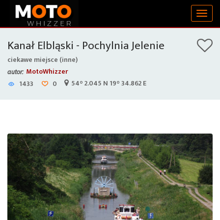
Togg
navig
Kanał Elbląski - Pochylnia Jelenie
ciekawe miejsce (inne)
MotoWhizzer
autor:
54° 2.045 N 19° 34.862 E
1433
0