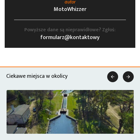
autor
MotoWhizzer
Powyższe dane są nieprawidłowe? Zgłoś:
formularz@kontaktowy
Ciekawe miejsca w okolicy

