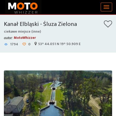
Togg
navig
Kanał Elbląski - Śluza Zielona
ciekawe miejsce (inne)
MotoWhizzer
autor:
53° 44.051 N 19° 50.909 E
1794
0