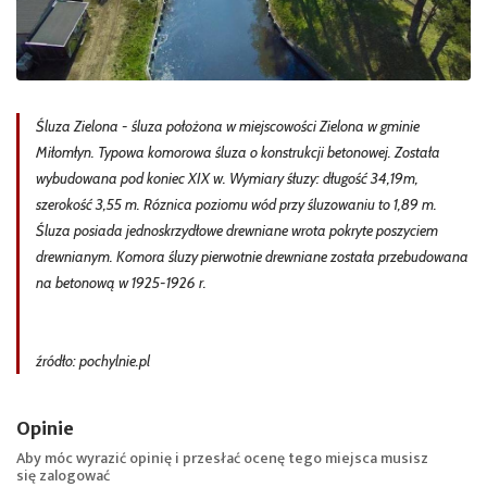
Śluza Zielona - śluza położona w miejscowości Zielona w gminie
Miłomłyn. Typowa komorowa śluza o konstrukcji betonowej. Została
wybudowana pod koniec XIX w. Wymiary śłuzy: długość 34,19m,
szerokość 3,55 m. Róznica poziomu wód przy śluzowaniu to 1,89 m.
Śluza posiada jednoskrzydłowe drewniane wrota pokryte poszyciem
drewnianym. Komora śluzy pierwotnie drewniane została przebudowana
na betonową w 1925-1926 r.
źródło: pochylnie.pl
Opinie
Aby móc wyrazić opinię i przesłać ocenę tego miejsca musisz
się
zalogować