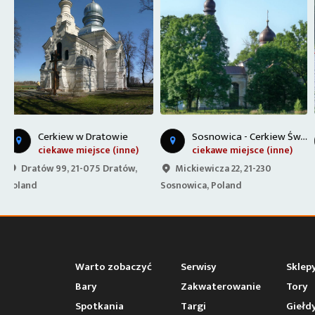
S
osnowica - Cerkiew Św. Apostołów Piotra i Pawła
Jezioro Piaseczno
ciekawe miejsce (inne)
jezioro/plaża
Mickiewicza 22, 21-230
Rozpłucie Pierwsze 1D, 21-075
Sosnowica, Poland
Rozpłucie Pierwsze, Poland
Warto zobaczyć
Serwisy
Sklep
Bary
Zakwaterowanie
Tory
Spotkania
Targi
Giełd