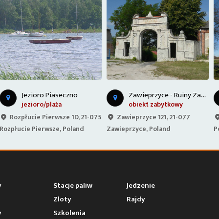
Z
awieprzyce - Ruiny Zamku
Cerkiew w Dratowie
obiekt zabytkowy
ciekawe miejsce (inne)
Zawieprzyce 121, 21-077
Dratów 99, 21-075 Dratów,
Zawieprzyce, Poland
Poland
y
Stacje paliw
Jedzenie
Zloty
Rajdy
y
Szkolenia