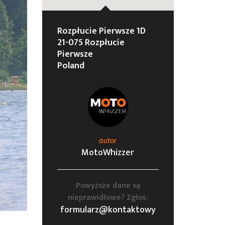
Rozpłucie Pierwsze 1D
21-075 Rozpłucie
Pierwsze
Poland
autor
MotoWhizzer
Powyższe dane są
nieprawidłowe? Zgłoś:
formularz@kontaktowy