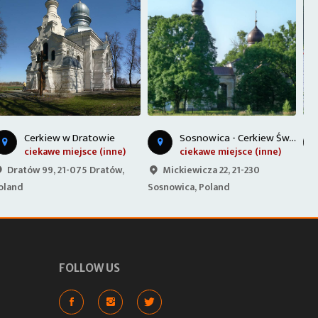
S
osnowica - Cerkiew Św. Apostołów Piotra i Pawła
Jezioro Piaseczno
ciekawe miejsce (inne)
jezioro/plaża
Mickiewicza 22, 21-230
Rozpłucie Pierwsze 1D, 21-075
Sosnowica, Poland
Rozpłucie Pierwsze, Poland
Z
FOLLOW US