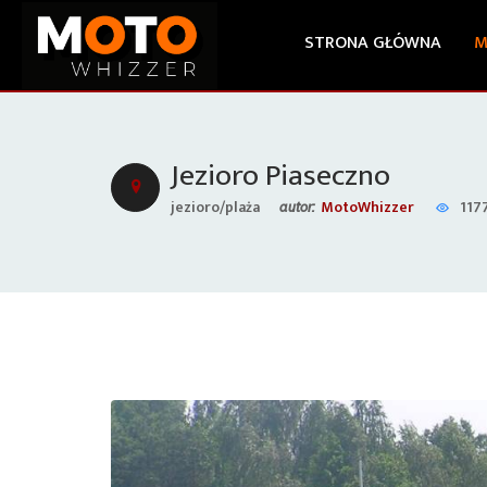
STRONA GŁÓWNA
M
Jezioro Piaseczno
jezioro/plaża
MotoWhizzer
117
autor: