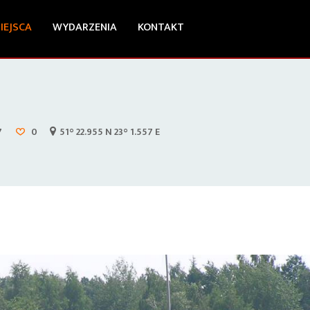
IEJSCA
WYDARZENIA
KONTAKT
7
0
51° 22.955 N 23° 1.557 E