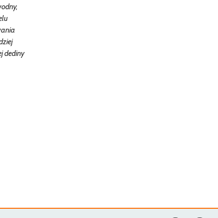
wodny,
elu
wania
dziej
j dediny