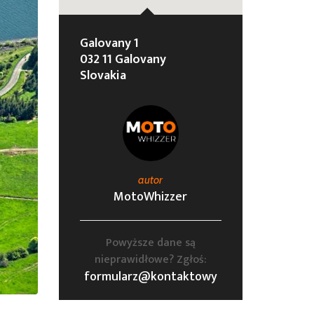
Galovany 1
032 11 Galovany
Slovakia
autor
MotoWhizzer
Powyższe dane są
nieprawidłowe? Zgłoś:
formularz@kontaktowy