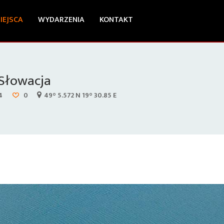
IEJSCA
WYDARZENIA
KONTAKT
 Słowacja
4
0
49° 5.572 N 19° 30.85 E