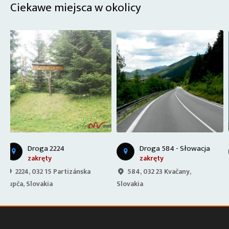
Ciekawe miejsca w okolicy
J
ezioro Liptovska Mara - Słowacja
Droga 584 - Słowacja
zakręty
jezioro/plaża
584, 032 23 Kvačany,
Galovany 1, 032 11 Galovany,
Slovakia
Slovakia