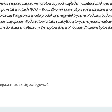
ajwiększe jezioro zaporowe na Słowacji pod względem objętności. Akwen 
, powstał w latach 1970 – 1975. Zbiornik powstał przede wszystkim w c
zeczu Wagu oraz w celu produkcji energii elektrycznej. Podczas budo
one i zatopione. Woda zatopiła także zabytki historyczne, jednak najbar
ione do skansenu Muzeum Wsi Liptowskiej w Pribylinie (Múzeum liptovske
ejsca musisz się
zalogować