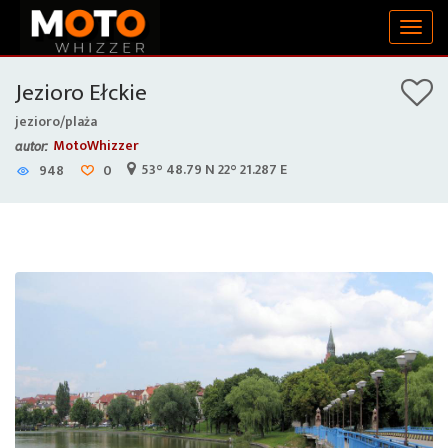
Togg
navig
Jezioro Ełckie
jezioro/plaża
MotoWhizzer
autor:
53° 48.79 N 22° 21.287 E
948
0