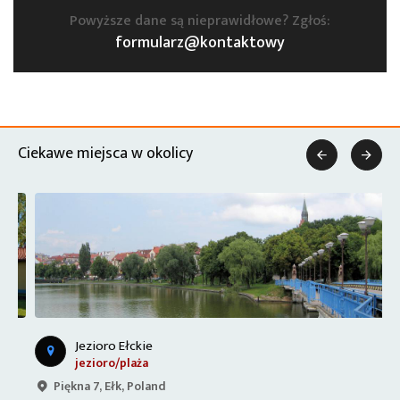
Powyższe dane są nieprawidłowe? Zgłoś:
formularz@kontaktowy
Ciekawe miejsca w okolicy


Jezioro Ełckie
jezioro/plaża
Piękna 7, Ełk, Poland