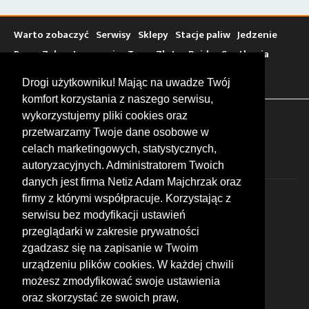
Warto zobaczyć
Serwisy
Sklepy
Stacje paliw
Jedzenie
Bary
Zakwaterowanie
Tory
Zloty
Rajdy
Spotkania
Targi
Giełdy
Szkolenia
Drogi użytkowniku! Mając na uwadze Twój
komfort korzystania z naszego serwisu,
wykorzystujemy pliki cookies oraz
FOLLOW US
przetwarzamy Twoje dane osobowe w
celach marketingowych, statystycznych,
autoryzacyjnych. Administratorem Twoich
danych jest firma Netiz Adam Majchrzak oraz
firmy z którymi współpracuje. Korzystając z
serwisu bez modyfikacji ustawień
przeglądarki w zakresie prywatności
zgadzasz się na zapisanie w Twoim
© 2026 by MotoWhizzer.com
urządzeniu plików cookies. W każdej chwili
All rights reserved.
możesz zmodyfikować swoje ustawienia
KONTAKT
oraz skorzystać ze swoich praw,
ul. Chopina 16, I piętro