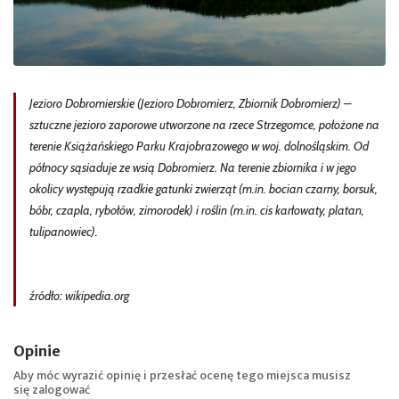
Jezioro Dobromierskie (Jezioro Dobromierz, Zbiornik Dobromierz) –
sztuczne jezioro zaporowe utworzone na rzece Strzegomce, położone na
terenie Książańskiego Parku Krajobrazowego w woj. dolnośląskim. Od
północy sąsiaduje ze wsią Dobromierz. Na terenie zbiornika i w jego
okolicy występują rzadkie gatunki zwierząt (m.in. bocian czarny, borsuk,
bóbr, czapla, rybołów, zimorodek) i roślin (m.in. cis karłowaty, platan,
tulipanowiec).
źródło: wikipedia.org
Opinie
Aby móc wyrazić opinię i przesłać ocenę tego miejsca musisz
się
zalogować