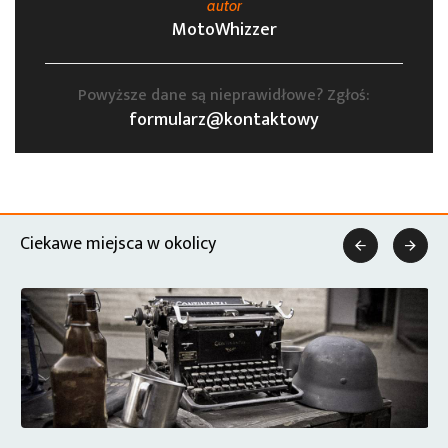
autor
MotoWhizzer
Powyższe dane są nieprawidłowe? Zgłoś:
formularz@kontaktowy
Ciekawe miejsca w okolicy

