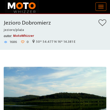
Togg
navig
Jezioro Dobromierz
jezioro/plaża
MotoWhizzer
autor:
50° 54.477 N 16° 14.381 E
1686
0