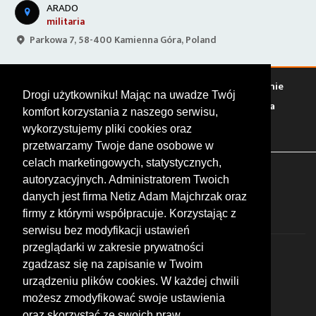
ARADO
militaria
Parkowa 7, 58-400 Kamienna Góra, Poland
Warto zobaczyć
Serwisy
Sklepy
Stacje paliw
Jedzenie
Drogi użytkowniku! Mając na uwadze Twój
Bary
Zakwaterowanie
Tory
Zloty
Rajdy
Spotkania
komfort korzystania z naszego serwisu,
Targi
Giełdy
Szkolenia
wykorzystujemy pliki cookies oraz
przetwarzamy Twoje dane osobowe w
celach marketingowych, statystycznych,
FOLLOW US
autoryzacyjnych. Administratorem Twoich
danych jest firma Netiz Adam Majchrzak oraz
firmy z którymi współpracuje. Korzystając z
serwisu bez modyfikacji ustawień
przeglądarki w zakresie prywatności
zgadzasz się na zapisanie w Twoim
urządzeniu plików cookies. W każdej chwili
możesz zmodyfikować swoje ustawienia
© 2026 by MotoWhizzer.com
oraz skorzystać ze swoich praw,