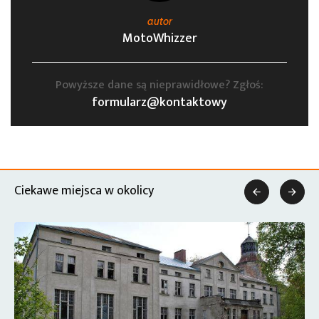
autor
MotoWhizzer
Powyższe dane są nieprawidłowe? Zgłoś:
formularz@kontaktowy
Ciekawe miejsca w okolicy

