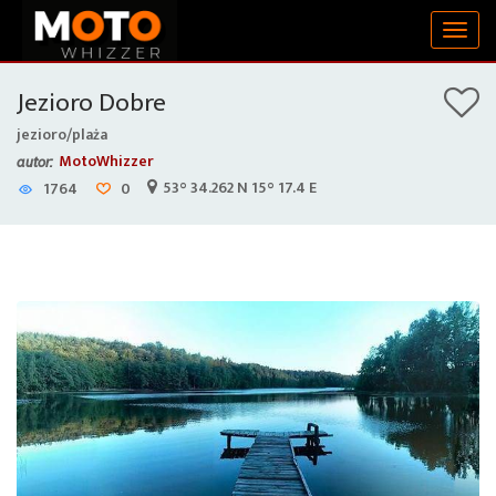
Togg
navig
Jezioro Dobre
jezioro/plaża
MotoWhizzer
autor:
53° 34.262 N 15° 17.4 E
1764
0