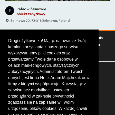
Pałac w Żelmowie
obiekt zabytkowy
Żelmowo 20, 72-316 Żelmowo, Poland
Warto zobaczyć
Serwisy
Sklepy
Stacje paliw
Jedzenie
Drogi użytkowniku! Mając na uwadze Twój
Bary
Zakwaterowanie
Tory
Zloty
Rajdy
Spotkania
komfort korzystania z naszego serwisu,
Targi
Giełdy
Szkolenia
wykorzystujemy pliki cookies oraz
przetwarzamy Twoje dane osobowe w
celach marketingowych, statystycznych,
FOLLOW US
autoryzacyjnych. Administratorem Twoich
danych jest firma Netiz Adam Majchrzak oraz
firmy z którymi współpracuje. Korzystając z
serwisu bez modyfikacji ustawień
przeglądarki w zakresie prywatności
zgadzasz się na zapisanie w Twoim
urządzeniu plików cookies. W każdej chwili
możesz zmodyfikować swoje ustawienia