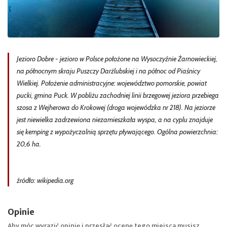
Jezioro Dobre - jezioro w Polsce położone na Wysoczyźnie Żarnowieckiej,
na północnym skraju Puszczy Darżlubskiej i na północ od Piaśnicy
Wielkiej. Położenie administracyjne: województwo pomorskie, powiat
pucki, gmina Puck. W pobliżu zachodniej linii brzegowej jeziora przebiega
szosa z Wejherowa do Krokowej (droga wojewódzka nr 218). Na jeziorze
jest niewielka zadrzewiona niezamieszkała wyspa, a na cyplu znajduje
się kemping z wypożyczalnią sprzętu pływającego. Ogólna powierzchnia:
20,6 ha.
źródło: wikipedia.org
Opinie
Aby móc wyrazić opinię i przesłać ocenę tego miejsca musisz