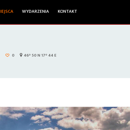
IEJSCA
WYDARZENIA
KONTAKT
0
46° 50 N 17° 44 E