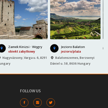
B
alatonboglár, Gömbkilátó
Jezioro Balaton
jezioro/plaża
punkt widokowy
Balatonszemes, Berzsenyi
Balatonboglár, Kilátó u. 8,
Dániel u. 58, 8636 Hungary
8630 Hungary
8
FOLLOW US