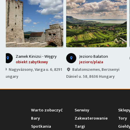
B
alatonboglár, Gömbkilátó
Jezioro Balaton
jezioro/plaża
punkt widokowy
1
Balatonszemes, Berzsenyi
Balatonboglár, Kilátó u. 8,
Dániel u. 58, 8636 Hungary
8630 Hungary
Warto zobaczyć
Serwisy
Sklep
Bary
Zakwaterowanie
Tory
Spotkania
Targi
Giełd