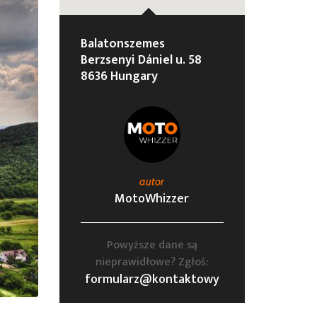
Balatonszemes
Berzsenyi Dániel u. 58
8636 Hungary
autor
MotoWhizzer
Powyższe dane są
nieprawidłowe? Zgłoś:
formularz@kontaktowy