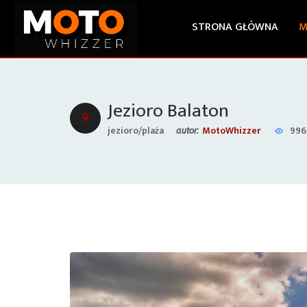
STRONA GŁÓWNA
M
Jezioro Balaton
jezioro/plaża
MotoWhizzer
996
autor: