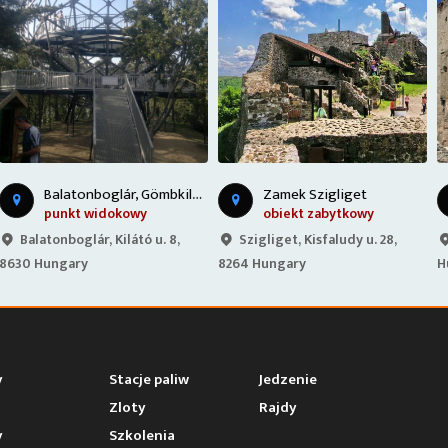
Zamek Szigliget
Zamek Kinizsi - Węgry
obiekt zabytkowy
obiekt zabytkowy
Szigliget, Kisfaludy u. 28,
Nagyvázsony, Varga u. 6, 8291
8264 Hungary
Hungary
y
Stacje paliw
Jedzenie
Zloty
Rajdy
y
Szkolenia