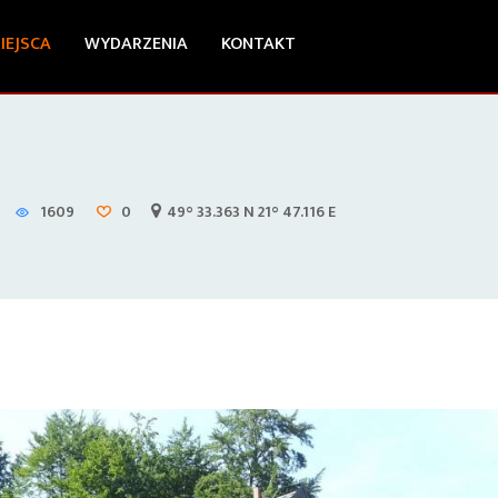
IEJSCA
WYDARZENIA
KONTAKT
1609
0
49° 33.363 N 21° 47.116 E