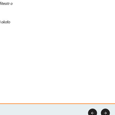
iteatr o
 około

