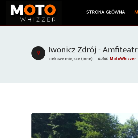
STRONA GŁÓWNA
M
Iwonicz Zdrój - Amfiteatr
ciekawe miejsce (inne)
MotoWhizzer
autor: