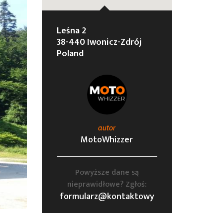
Leśna 2
38-440 Iwonicz-Zdrój
Poland
autor
MotoWhizzer
Powyższe dane są
nieprawidłowe? Zgłoś:
formularz@kontaktowy