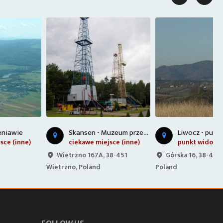
S
kansen - Muzeum przemysłu naftowego i gazownictwa
Liwocz - punkt widokowy
ciekawe miejsce (inne)
punkt widokowy
Wietrzno 167A, 38-451
Górska 16, 38-420 Korczyna,
Wietrzno, Poland
Poland
K