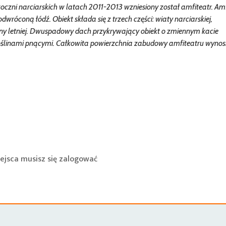
oczni narciarskich w latach 2011-2013 wzniesiony został amfiteatr. Amf
dwróconą łódź. Obiekt składa się z trzech części: wiaty narciarskiej,
eny letniej. Dwuspadowy dach przykrywający obiekt o zmiennym kacie
roślinami pnącymi. Całkowita powierzchnia zabudowy amfiteatru wynosi
ejsca musisz się
zalogować