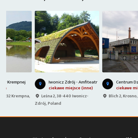
C
entrum Dziedzictwa Szkła - Krosno
Iwonicz Zdrój - Amfiteatr
ciekawe miejsce (inne)
ciekawe miejsce (inne)
,
Leśna 2, 38-440 Iwonicz-
Blich 2, Krosno, Poland
Zdrój, Poland