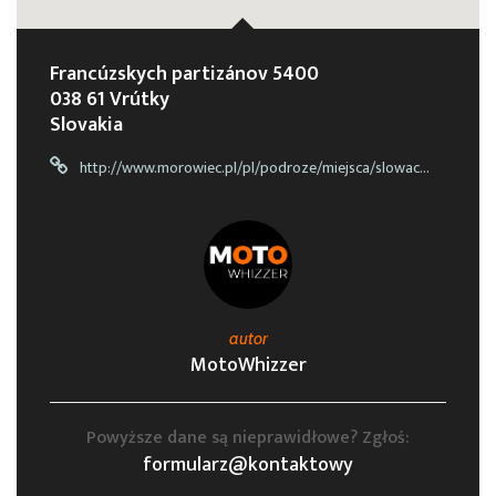
Francúzskych partizánov 5400
038 61 Vrútky
Slovakia
http://www.morowiec.pl/pl/podroze/miejsca/slowacja/harley-davidson-steak-pub
autor
MotoWhizzer
Powyższe dane są nieprawidłowe? Zgłoś:
formularz@kontaktowy