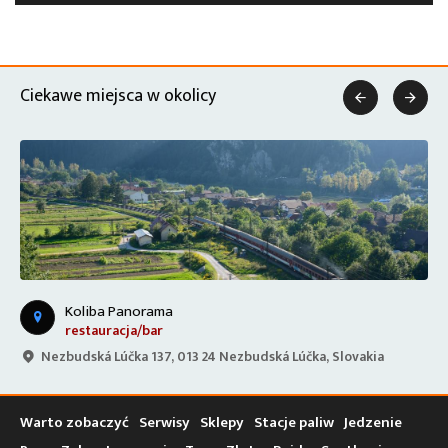
Ciekawe miejsca w okolicy


Koliba Panorama
restauracja/bar
Nezbudská Lúčka 137, 013 24 Nezbudská Lúčka, Slovakia
Warto zobaczyć
Serwisy
Sklepy
Stacje paliw
Jedzenie