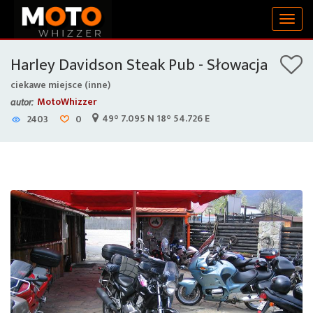
Togg
navig
Harley Davidson Steak Pub - Słowacja
ciekawe miejsce (inne)
MotoWhizzer
autor:
49° 7.095 N 18° 54.726 E
2403
0