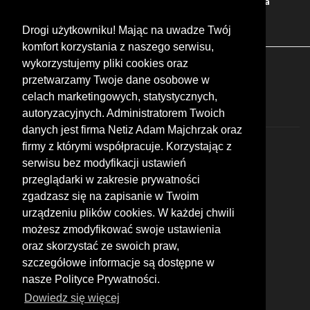
Bary
Zakwaterowanie
Tory
Zloty
Rajdy
Spotkania
Targi
Giełdy
Szkolenia
Drogi użytkowniku! Mając na uwadze Twój
komfort korzystania z naszego serwisu,
wykorzystujemy pliki cookies oraz
FOLLOW US
przetwarzamy Twoje dane osobowe w
celach marketingowych, statystycznych,
autoryzacyjnych. Administratorem Twoich
danych jest firma Netiz Adam Majchrzak oraz
firmy z którymi współpracuje. Korzystając z
serwisu bez modyfikacji ustawień
przeglądarki w zakresie prywatności
zgadzasz się na zapisanie w Twoim
© 2026 by MotoWhizzer.com
urządzeniu plików cookies. W każdej chwili
All rights reserved.
możesz zmodyfikować swoje ustawienia
KONTAKT
oraz skorzystać ze swoich praw,
ul. Chopina 16, I piętro
szczegółowe informacje są dostępne w
47-400 Racibórz
+48 519 739 378
nasze Polityce Prywatności.
office@motowhizzer.com
Dowiedz się więcej
MOTOWHIZZER.COM