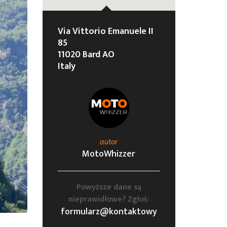
Via Vittorio Emanuele II
85
11020 Bard AO
Italy
autor
MotoWhizzer
Powyższe dane są
nieprawidłowe? Zgłoś:
formularz@kontaktowy