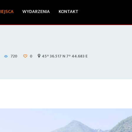
IEJSCA
WYDARZENIA
KONTAKT
720
0
45° 36.517 N 7° 44.683 E