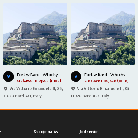
Fort w Bard - Włochy
Fort w Bard - Włochy
ciekawe miejsce (inne)
ciekawe miejsce (inne)
Via Vittorio Emanuele II, 85,
Via Vittorio Emanuele II, 85,
11020 Bard AO, Italy
11020 Bard AO, Italy
y
Stacje paliw
Jedzenie