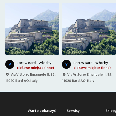
Fort w Bard - Włochy
Fort w Bard - Włochy
ciekawe miejsce (inne)
ciekawe miejsce (inne)
Via Vittorio Emanuele II, 85,
Via Vittorio Emanuele II, 85,
11020 Bard AO, Italy
11020 Bard AO, Italy
Warto zobaczyć
Serwisy
Sklep