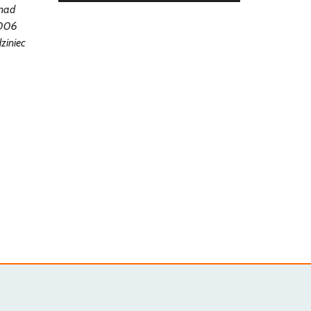
 nad
2006
ziniec