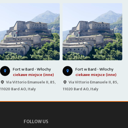
Fort w Bard - Włochy
Fort w Bard - Włochy
ciekawe miejsce (inne)
ciekawe miejsce (inne)
Via Vittorio Emanuele II, 85,
Via Vittorio Emanuele II, 85,
11020 Bard AO, Italy
11020 Bard AO, Italy
1
FOLLOW US