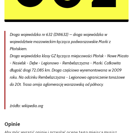
Droga wojewódzka nr 632 (DW632) – droga wojewódzka w
województwie mazowieckim łącząca podwarszawskie Marki z
Płońskiem.
Droga wojewódzka klasy GZ łącząca miejscowości Płońsk - Nowe Miasto
- Nasielsk - Dębe - Legionowo - Rembelszczyzna - Marki. Całkowita
długość drogi 72,085 km. Droga częściowo wyremontowana w 2009
roku. Na odcinku Rembelszczyzna - Legionowo ograniczenie tonażowe
do 20t. Trasa omija aglomerację warszawską od północy.
źródło: wikipedia.org
Opinie
Aby móc wyrazić opinię i przesłać ocenę tego miejsca musisz