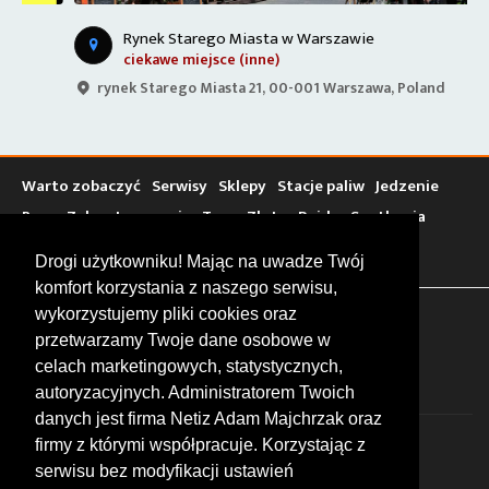
Rynek Starego Miasta w Warszawie
ciekawe miejsce (inne)
rynek Starego Miasta 21, 00-001 Warszawa, Poland
O
Warto zobaczyć
Serwisy
Sklepy
Stacje paliw
Jedzenie
Bary
Zakwaterowanie
Tory
Zloty
Rajdy
Spotkania
Targi
Giełdy
Szkolenia
Drogi użytkowniku! Mając na uwadze Twój
komfort korzystania z naszego serwisu,
wykorzystujemy pliki cookies oraz
FOLLOW US
przetwarzamy Twoje dane osobowe w
celach marketingowych, statystycznych,
autoryzacyjnych. Administratorem Twoich
danych jest firma Netiz Adam Majchrzak oraz
firmy z którymi współpracuje. Korzystając z
serwisu bez modyfikacji ustawień