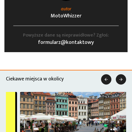
autor
MotoWhizzer
Powyższe dane są nieprawidłowe? Zgłoś:
formularz@kontaktowy
Ciekawe miejsca w okolicy

