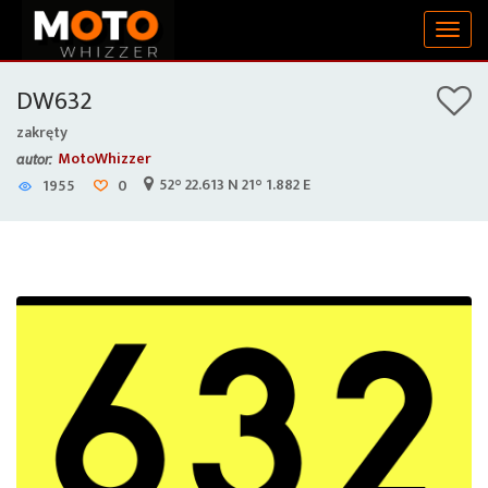
Togg
navig
DW632
zakręty
MotoWhizzer
autor:
52° 22.613 N 21° 1.882 E
1955
0