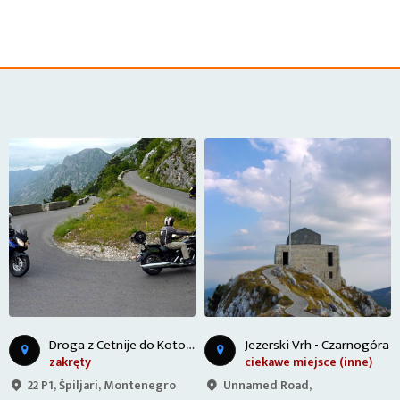
D
roga z Cetnije do Kotoru - Czarnogóra
Jezerski Vrh - Czarnogóra
zakręty
ciekawe miejsce (inne)
22 P1, Špiljari, Montenegro
Unnamed Road,