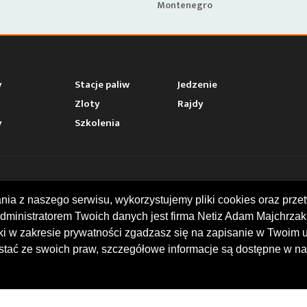
Montenegro
y
Stacje paliw
Jedzenie
Zloty
Rajdy
y
Szkolenia
AKT
MOTOWHIZZER.COM
ania z naszego serwisu, wykorzystujemy pliki cookies oraz p
dministratorem Twoich danych jest firma Netiz Adam Majchrzak 
ina 16, I piętro
Baza ciekawych miejsc moto
 Racibórz
w trakcie podróży. Przydatne 
rki w zakresie prywatności zgadzasz się na zapisanie w Twoim 
 739 378
stacje benzynowe. Kalendari
tać ze swoich praw, szczegółowe informacje są dostępne w na
@motowhizzer.com
motocyklistów. Opinie i oce