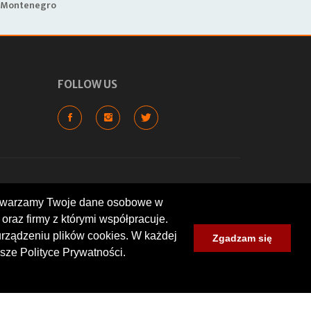
Montenegro
M
FOLLOW US
rzetwarzamy Twoje dane osobowe w
oraz firmy z którymi współpracuje.
cyklowych, wartych odwiedzenia
lokalizacje: warsztaty, sklepy,
urządzeniu plików cookies. W każdej
Zgadzam się
um zlotów i spotkań
sze Polityce Prywatności.
nt wyrażone przez użytkowników.