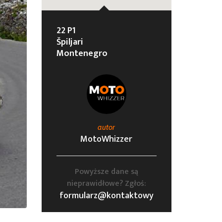
22 P1
Špiljari
Montenegro
autor
MotoWhizzer
Powyższe dane są
nieprawidłowe? Zgłoś:
formularz@kontaktowy