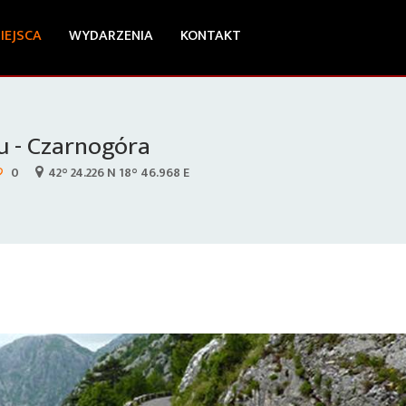
IEJSCA
WYDARZENIA
KONTAKT
u - Czarnogóra
0
42° 24.226 N 18° 46.968 E