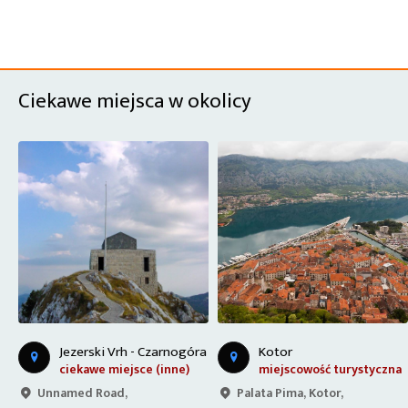
Ciekawe miejsca w okolicy
D
a z Cetnije do Kotoru - Czarnogóra
Jezerski Vrh - Czarnogóra
Kotor
ciekawe miejsce (inne)
miejscowość turystyczna
Unnamed Road,
Palata Pima, Kotor,