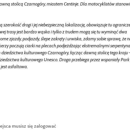
 dawną stolicą Czarnogóry, miastem Centinje. Dla motocyklistów stanowi
ą szerokość drogi i jej niebezpieczną lokalizację, obowiązuje tu ogranicz
wej trasy jest bardzo wąska i tylko z trudem mogą się tu wyminąć dwa
me zjazdy, podjazdy, ślepe zakręty i urwiska, zdamy sobie sprawę, że nie
kerzy poczują ciarki na plecach podjeżdżając ekstremalnymi serpentyn
 dziedzictwa kulturowego Czarnogóry, łącząc dawną stolicę tego kraju –
 dziedzictwa kulturowego Unesco. Droga przebiega przez wspaniały Park
jest asfaltowa.
ejsca musisz się
zalogować