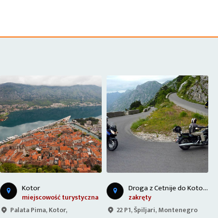
D
roga z Cetnije do Kotoru - Czarnogóra
Kotor
miejscowość turystyczna
zakręty
Palata Pima, Kotor,
22 P1, Špiljari, Montenegro