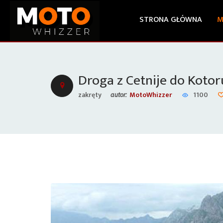
STRONA GŁÓWNA
M
Droga z Cetnije do Kotor
zakręty
MotoWhizzer
1100
autor: