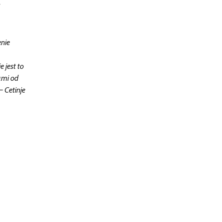
enie
 jest to
ami od
 Cetinje