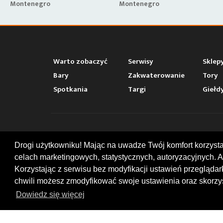
Montenegro
Montenegro
Warto zobaczyć
Serwisy
Sklep
Bary
Zakwaterowanie
Tory
Spotkania
Targi
Giełd
KONT
Drogi użytkowniku! Mając na uwadze Twój komfort korzyst
celach marketingowych, statystycznych, autoryzacyjnych. A
ul. Chop
47-400
Korzystając z serwisu bez modyfikacji ustawień przegląda
+48 519
chwili możesz zmodyfikować swoje ustawienia oraz skorzys
office
Dowiedz się więcej
© 2026 by MotoWhizzer.com
All rights reserved.