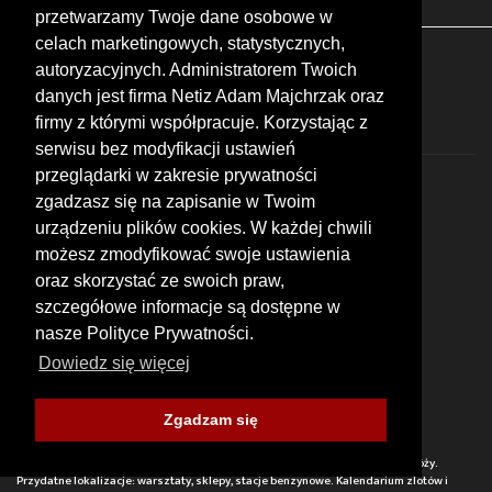
przetwarzamy Twoje dane osobowe w
celach marketingowych, statystycznych,
FOLLOW US
autoryzacyjnych. Administratorem Twoich
danych jest firma Netiz Adam Majchrzak oraz
firmy z którymi współpracuje. Korzystając z
serwisu bez modyfikacji ustawień
przeglądarki w zakresie prywatności
zgadzasz się na zapisanie w Twoim
urządzeniu plików cookies. W każdej chwili
możesz zmodyfikować swoje ustawienia
© 2026 by MotoWhizzer.com
oraz skorzystać ze swoich praw,
All rights reserved.
szczegółowe informacje są dostępne w
nasze Polityce Prywatności.
KONTAKT
ul. Chopina 16, I piętro
Dowiedz się więcej
47-400 Racibórz
+48 519 739 378
office@motowhizzer.com
Zgadzam się
MOTOWHIZZER.COM
Baza ciekawych miejsc motocyklowych, wartych odwiedzenia w trakcie podróży.
Przydatne lokalizacje: warsztaty, sklepy, stacje benzynowe. Kalendarium zlotów i