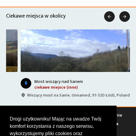
Ciekawe miejsca w okolicy


Most wiszący nad Sanem
ciekawe miejsce (inne)
Wiszący most na Sanie, Unnamed, 91-520 Łódź, Poland
Warto zobaczyć
Serwisy
Sklepy
Stacje paliw
Jedzenie
Drogi użytkowniku! Mając na uwadze Twój
Bary
Zakwaterowanie
Tory
Zloty
Rajdy
Spotkania
komfort korzystania z naszego serwisu,
Targi
Giełdy
Szkolenia
wykorzystujemy pliki cookies oraz