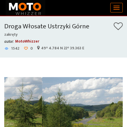
Togg
navig
Droga Włosate Ustrzyki Górne
zakręty
MotoWhizzer
autor:
49° 4.784 N 22° 39.363 E
1542
0