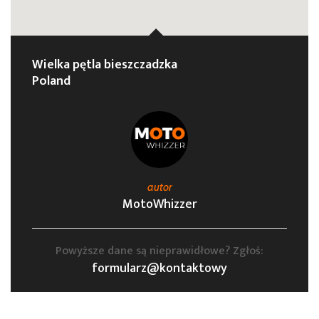
Wielka pętla bieszczadzka
Poland
autor
MotoWhizzer
Powyższe dane są nieprawidłowe? Zgłoś:
formularz@kontaktowy