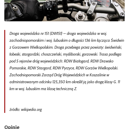
Droga wojewódzka nr 151 (DW151) – droga wojewódzka w woj.
zachodniopomorskim i woj. lubuskim o długości 136 km łącząca Świdwin
z Gorzowem Wielkopolskim. Droga przebiega przez powiaty: świdwiński,
łobeski, stargardzki, choszczeński, myśliborski, gorzowski. Trasa podlega
pod 5 rejonów dróg wojewódzkich: RDW Białogard, RDW Drawsko
Pomorskie, RDW Stargard, RDW Pyrzyce, RDW Gorzów Wielkopolski.
Zachodniopomorski Zarząd Dróg Wojewódzkich w Koszalinie w
administrowanym odcinku 125,350 km określił ją jako drogę klasy G. 11
km w woj. lubuskim ma klasę techniczną Z.
źródło: wikipedia.org
Opinie