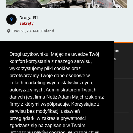
Droga 151
zakręty
DW151, 73-140, Poland
Warto zobaczyć
Serwisy
Sklepy
Stacje paliw
Jedzenie
Drogi użytkowniku! Mając na uwadze Twój
Bary
Zakwaterowanie
Tory
Zloty
Rajdy
Spotkania
komfort korzystania z naszego serwisu,
Targi
Giełdy
Szkolenia
wykorzystujemy pliki cookies oraz
przetwarzamy Twoje dane osobowe w
celach marketingowych, statystycznych,
FOLLOW US
autoryzacyjnych. Administratorem Twoich
danych jest firma Netiz Adam Majchrzak oraz
firmy z którymi współpracuje. Korzystając z
serwisu bez modyfikacji ustawień
przeglądarki w zakresie prywatności
zgadzasz się na zapisanie w Twoim
urządzeniu plików cookies. W każdej chwili