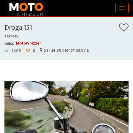
Togg
navig
Droga 151
zakręty
MotoWhizzer
autor:
53° 24.804 N 15° 33.97 E
1405
0