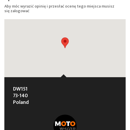
Aby móc wyrazić opinię i przesłać ocenę tego miejsca musisz
się
zalogować
DW151
73-140
Poland