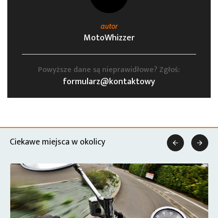
autor
MotoWhizzer
Powyższe dane są nieprawidłowe? Zgłoś:
formularz@kontaktowy
Ciekawe miejsca w okolicy

