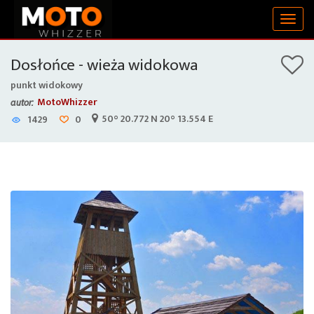
Togg
navig
Dosłońce - wieża widokowa
punkt widokowy
MotoWhizzer
autor:
50° 20.772 N 20° 13.554 E
1429
0