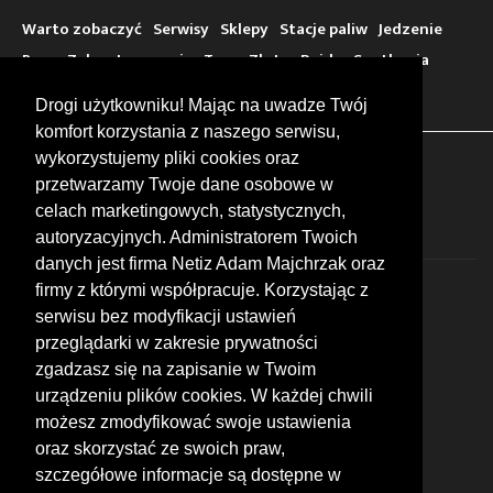
Warto zobaczyć
Serwisy
Sklepy
Stacje paliw
Jedzenie
Bary
Zakwaterowanie
Tory
Zloty
Rajdy
Spotkania
Targi
Giełdy
Szkolenia
Drogi użytkowniku! Mając na uwadze Twój
komfort korzystania z naszego serwisu,
wykorzystujemy pliki cookies oraz
FOLLOW US
przetwarzamy Twoje dane osobowe w
celach marketingowych, statystycznych,
autoryzacyjnych. Administratorem Twoich
danych jest firma Netiz Adam Majchrzak oraz
firmy z którymi współpracuje. Korzystając z
serwisu bez modyfikacji ustawień
przeglądarki w zakresie prywatności
zgadzasz się na zapisanie w Twoim
© 2026 by MotoWhizzer.com
urządzeniu plików cookies. W każdej chwili
All rights reserved.
możesz zmodyfikować swoje ustawienia
KONTAKT
oraz skorzystać ze swoich praw,
ul. Chopina 16, I piętro
szczegółowe informacje są dostępne w
47-400 Racibórz