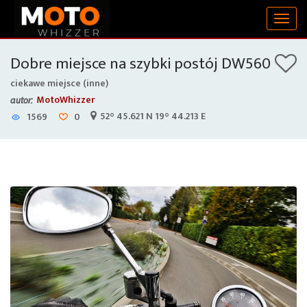
Togg
navig
Dobre miejsce na szybki postój DW560
ciekawe miejsce (inne)
MotoWhizzer
autor:
52° 45.621 N 19° 44.213 E
1569
0