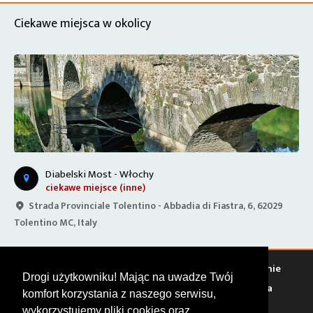
Ciekawe miejsca w okolicy
Diabelski Most - Włochy
ciekawe miejsce (inne)
Strada Provinciale Tolentino - Abbadia di Fiastra, 6, 62029
Tolentino MC, Italy
T
Warto zobaczyć
Serwisy
Sklepy
Stacje paliw
Jedzenie
Drogi użytkowniku! Mając na uwadze Twój
Bary
Zakwaterowanie
Tory
Zloty
Rajdy
Spotkania
komfort korzystania z naszego serwisu,
Targi
Giełdy
Szkolenia
wykorzystujemy pliki cookies oraz