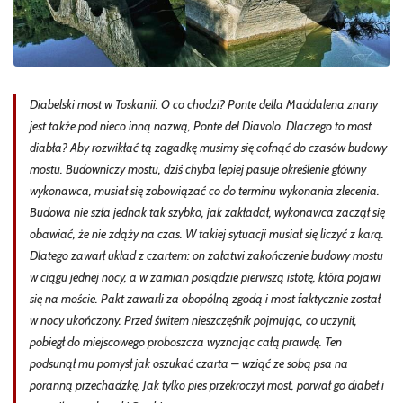
Diabelski most w Toskanii. O co chodzi? Ponte della Maddalena znany
jest także pod nieco inną nazwą, Ponte del Diavolo. Dlaczego to most
diabła? Aby rozwikłać tą zagadkę musimy się cofnąć do czasów budowy
mostu. Budowniczy mostu, dziś chyba lepiej pasuje określenie główny
wykonawca, musiał się zobowiązać co do terminu wykonania zlecenia.
Budowa nie szła jednak tak szybko, jak zakładał, wykonawca zaczął się
obawiać, że nie zdąży na czas. W takiej sytuacji musiał się liczyć z karą.
Dlatego zawarł układ z czartem: on załatwi zakończenie budowy mostu
w ciągu jednej nocy, a w zamian posiądzie pierwszą istotę, która pojawi
się na moście. Pakt zawarli za obopólną zgodą i most faktycznie został
w nocy ukończony. Przed świtem nieszczęśnik pojmując, co uczynił,
pobiegł do miejscowego proboszcza wyznając całą prawdę. Ten
podsunął mu pomysł jak oszukać czarta – wziąć ze sobą psa na
poranną przechadzkę. Jak tylko pies przekroczył most, porwał go diabeł i