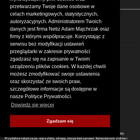
przetwarzamy Twoje dane osobowe w
celach marketingowych, statystycznych,
FOLLOW US
autoryzacyjnych. Administratorem Twoich
danych jest firma Netiz Adam Majchrzak oraz
firmy z którymi współpracuje. Korzystając z
serwisu bez modyfikacji ustawień
przeglądarki w zakresie prywatności
zgadzasz się na zapisanie w Twoim
urządzeniu plików cookies. W każdej chwili
możesz zmodyfikować swoje ustawienia
© 2026 by MotoWhizzer.com
oraz skorzystać ze swoich praw,
All rights reserved.
szczegółowe informacje są dostępne w
nasze Polityce Prywatności.
KONTAKT
ul. Chopina 16, I piętro
Dowiedz się więcej
47-400 Racibórz
+48 519 739 378
office@motowhizzer.com
Zgadzam się
MOTOWHIZZER.COM
Baza ciekawych miejsc motocyklowych, wartych odwiedzenia w trakcie podróży.
Przydatne lokalizacje: warsztaty, sklepy, stacje benzynowe. Kalendarium zlotów i