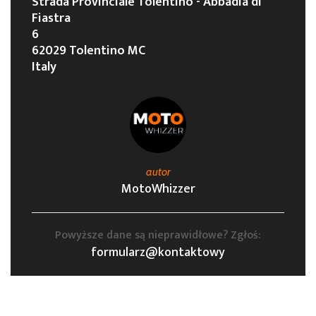
Strada Provinciale Tolentino - Abbadia di
Fiastra
6
62029 Tolentino MC
Italy
autor
MotoWhizzer
Powyższe dane są nieprawidłowe? Zgłoś:
formularz@kontaktowy