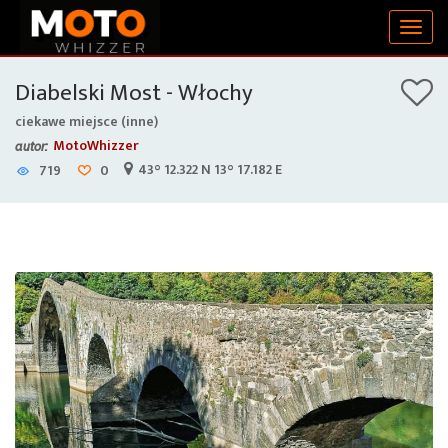
Togg
navig
Diabelski Most - Włochy
ciekawe miejsce (inne)
MotoWhizzer
autor:
43° 12.322 N 13° 17.182 E
719
0