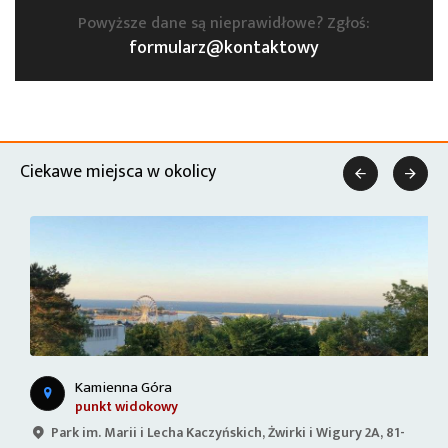
Powyższe dane są nieprawidłowe? Zgłoś:
formularz@kontaktowy
Ciekawe miejsca w okolicy


Kamienna Góra
punkt widokowy
Park im. Marii i Lecha Kaczyńskich, Żwirki i Wigury 2A, 81-