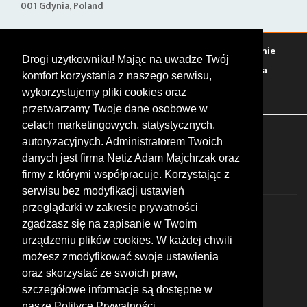
001 Gdynia, Poland
Warto zobaczyć
Serwisy
Sklepy
Stacje paliw
Jedzenie
Drogi użytkowniku! Mając na uwadze Twój
Bary
Zakwaterowanie
Tory
Zloty
Rajdy
Spotkania
komfort korzystania z naszego serwisu,
Targi
Giełdy
Szkolenia
wykorzystujemy pliki cookies oraz
przetwarzamy Twoje dane osobowe w
celach marketingowych, statystycznych,
FOLLOW US
autoryzacyjnych. Administratorem Twoich
danych jest firma Netiz Adam Majchrzak oraz
firmy z którymi współpracuje. Korzystając z
serwisu bez modyfikacji ustawień
przeglądarki w zakresie prywatności
zgadzasz się na zapisanie w Twoim
urządzeniu plików cookies. W każdej chwili
możesz zmodyfikować swoje ustawienia
© 2026 by MotoWhizzer.com
oraz skorzystać ze swoich praw,
All rights reserved.
szczegółowe informacje są dostępne w
nasze Polityce Prywatności.
KONTAKT