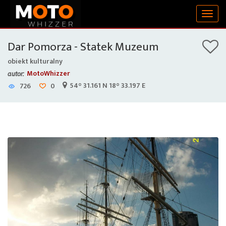
Togg
navig
Dar Pomorza - Statek Muzeum
obiekt kulturalny
MotoWhizzer
autor:
54° 31.161 N 18° 33.197 E
726
0