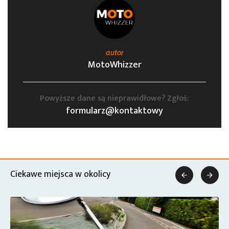
autor
MotoWhizzer
Powyższe dane są nieprawidłowe? Zgłoś:
formularz@kontaktowy
Ciekawe miejsca w okolicy

