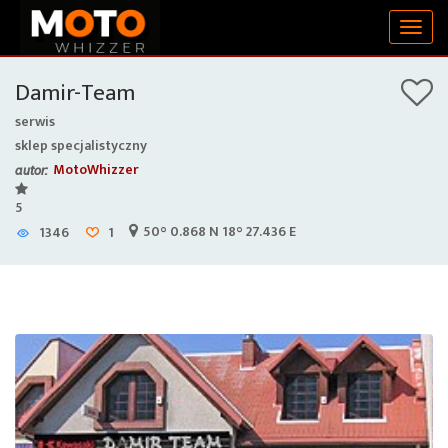
Togg
navig
Damir-Team
serwis
sklep specjalistyczny
MotoWhizzer
autor:
5
50° 0.868 N 18° 27.436 E
1346
1