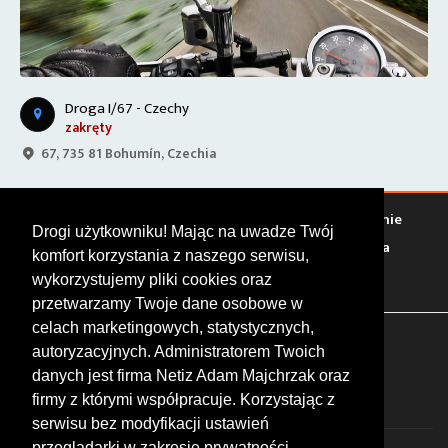
Droga I/67 - Czechy
zakręty
67, 735 81 Bohumín, Czechia
Warto zobaczyć
Serwisy
Sklepy
Stacje paliw
Jedzenie
Drogi użytkowniku! Mając na uwadze Twój
Bary
Zakwaterowanie
Tory
Zloty
Rajdy
Spotkania
komfort korzystania z naszego serwisu,
Targi
Giełdy
Szkolenia
wykorzystujemy pliki cookies oraz
przetwarzamy Twoje dane osobowe w
celach marketingowych, statystycznych,
FOLLOW US
autoryzacyjnych. Administratorem Twoich
danych jest firma Netiz Adam Majchrzak oraz
firmy z którymi współpracuje. Korzystając z
serwisu bez modyfikacji ustawień
przeglądarki w zakresie prywatności