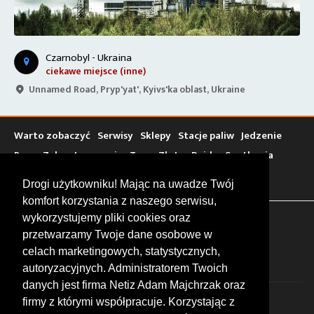
Czarnobyl - Ukraina
ciekawe miejsce (inne)
Unnamed Road, Pryp'yat', Kyivs'ka oblast, Ukraine
Warto zobaczyć
Serwisy
Sklepy
Stacje paliw
Jedzenie
Bary
Zakwaterowanie
Tory
Zloty
Rajdy
Spotkania
Targi
Giełdy
Szkolenia
Drogi użytkowniku! Mając na uwadze Twój
komfort korzystania z naszego serwisu,
wykorzystujemy pliki cookies oraz
FOLLOW US
przetwarzamy Twoje dane osobowe w
celach marketingowych, statystycznych,
autoryzacyjnych. Administratorem Twoich
danych jest firma Netiz Adam Majchrzak oraz
firmy z którymi współpracuje. Korzystając z