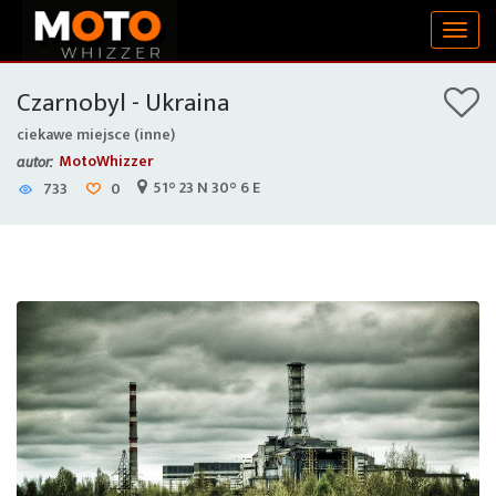
Togg
navig
Czarnobyl - Ukraina
ciekawe miejsce (inne)
MotoWhizzer
autor:
51° 23 N 30° 6 E
733
0