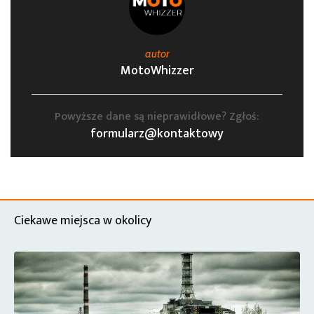
autor
MotoWhizzer
Powyższe dane są nieprawidłowe? Zgłoś:
formularz@kontaktowy
Ciekawe miejsca w okolicy