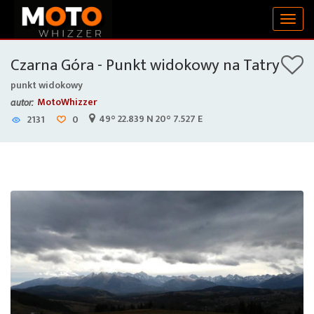
Togg
navig
Czarna Góra - Punkt widokowy na Tatry
punkt widokowy
MotoWhizzer
autor:
49° 22.839 N 20° 7.527 E
2131
0