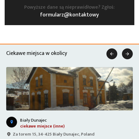
Powyższe dane są nieprawidłowe? Zgłoś:
formularz@kontaktowy
Ciekawe miejsca w okolicy


Biały Dunajec
ciekawe miejsce (inne)
Za torem 15, 34-425 Biały Dunajec, Poland