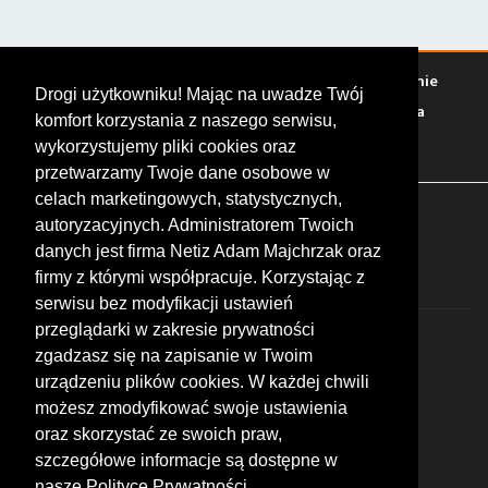
Warto zobaczyć
Serwisy
Sklepy
Stacje paliw
Jedzenie
Drogi użytkowniku! Mając na uwadze Twój
Bary
Zakwaterowanie
Tory
Zloty
Rajdy
Spotkania
komfort korzystania z naszego serwisu,
Targi
Giełdy
Szkolenia
wykorzystujemy pliki cookies oraz
przetwarzamy Twoje dane osobowe w
celach marketingowych, statystycznych,
FOLLOW US
autoryzacyjnych. Administratorem Twoich
danych jest firma Netiz Adam Majchrzak oraz
firmy z którymi współpracuje. Korzystając z
serwisu bez modyfikacji ustawień
przeglądarki w zakresie prywatności
zgadzasz się na zapisanie w Twoim
urządzeniu plików cookies. W każdej chwili
możesz zmodyfikować swoje ustawienia
© 2026 by MotoWhizzer.com
oraz skorzystać ze swoich praw,
All rights reserved.
szczegółowe informacje są dostępne w
nasze Polityce Prywatności.
KONTAKT