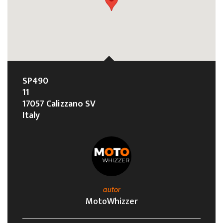
SP490
11
17057 Calizzano SV
Italy
autor
MotoWhizzer