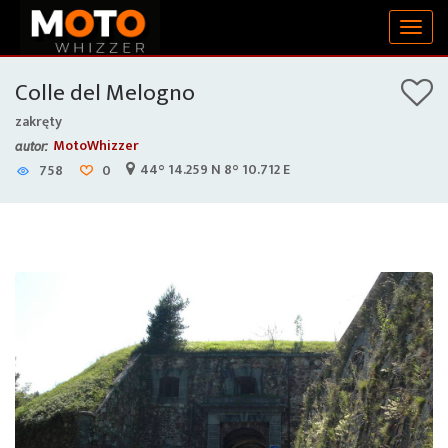
Togg
navig
Colle del Melogno
zakręty
MotoWhizzer
autor:
44° 14.259 N 8° 10.712 E
758
0