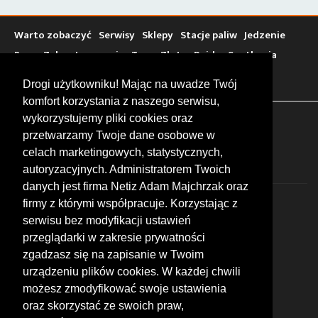
Warto zobaczyć
Serwisy
Sklepy
Stacje paliw
Jedzenie
Bary
Zakwaterowanie
Tory
Zloty
Rajdy
Spotkania
Targi
Giełdy
Szkolenia
Drogi użytkowniku! Mając na uwadze Twój
komfort korzystania z naszego serwisu,
wykorzystujemy pliki cookies oraz
FOLLOW US
przetwarzamy Twoje dane osobowe w
celach marketingowych, statystycznych,
autoryzacyjnych. Administratorem Twoich
danych jest firma Netiz Adam Majchrzak oraz
firmy z którymi współpracuje. Korzystając z
serwisu bez modyfikacji ustawień
przeglądarki w zakresie prywatności
zgadzasz się na zapisanie w Twoim
© 2026 by MotoWhizzer.com
urządzeniu plików cookies. W każdej chwili
All rights reserved.
możesz zmodyfikować swoje ustawienia
KONTAKT
oraz skorzystać ze swoich praw,
ul. Chopina 16, I piętro