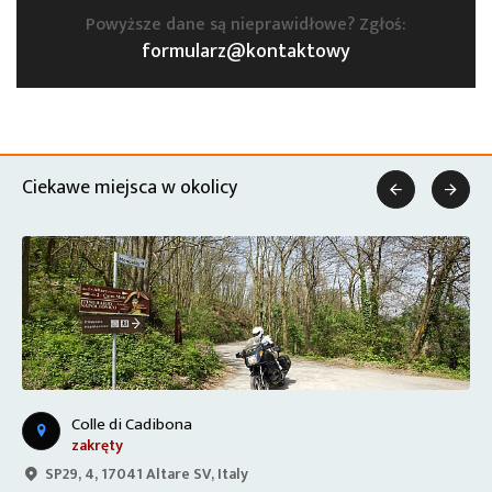
Powyższe dane są nieprawidłowe? Zgłoś:
formularz@kontaktowy
Ciekawe miejsca w okolicy


Colle di Cadibona
zakręty
SP29, 4, 17041 Altare SV, Italy