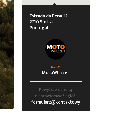
Estrada da Pena 12
2710 Sintra
Portugal
autor
MotoWhizzer
Powyższe dane są
nieprawidłowe? Zgłoś:
formularz@kontaktowy