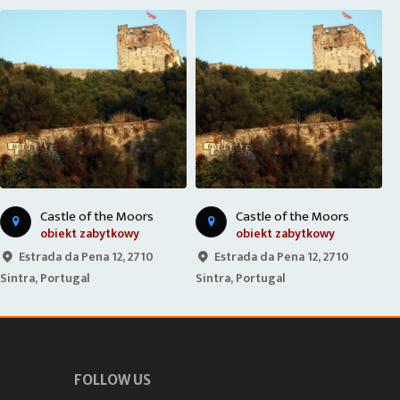
Castle of the Moors
Castle of the Moors
obiekt zabytkowy
obiekt zabytkowy
Estrada da Pena 12, 2710
Estrada da Pena 12, 2710
Sintra, Portugal
Sintra, Portugal
S
FOLLOW US