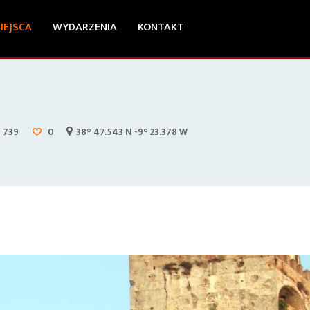
IEJSCA
WYDARZENIA
KONTAKT
739
0
38° 47.543 N -9° 23.378 W