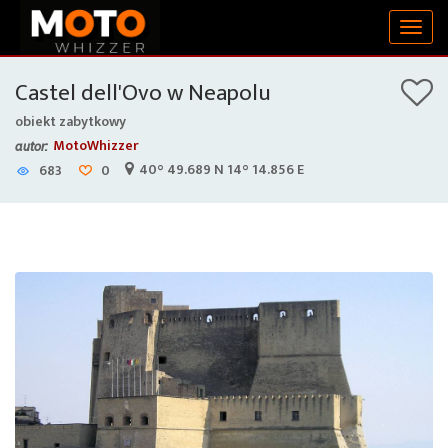
Togg
navig
Castel dell'Ovo w Neapolu
obiekt zabytkowy
MotoWhizzer
autor:
40° 49.689 N 14° 14.856 E
683
0