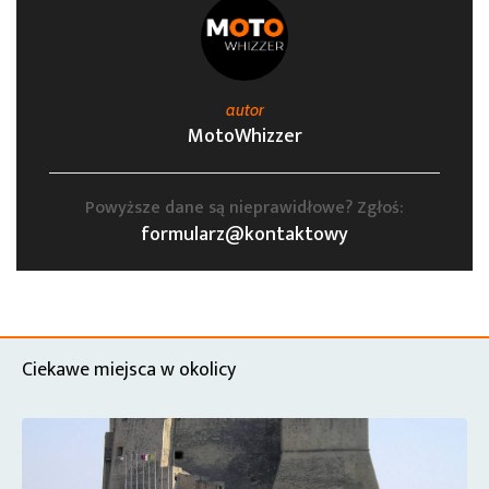
autor
MotoWhizzer
Powyższe dane są nieprawidłowe? Zgłoś:
formularz@kontaktowy
Ciekawe miejsca w okolicy