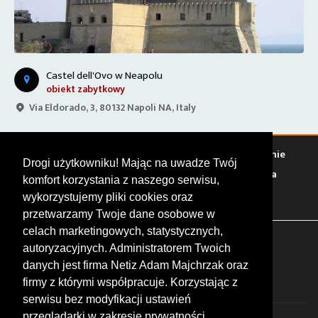
Castel dell'Ovo w Neapolu
obiekt zabytkowy
Via Eldorado, 3, 80132 Napoli NA, Italy
Warto zobaczyć
Serwisy
Sklepy
Stacje paliw
Jedzenie
Drogi użytkowniku! Mając na uwadze Twój
Bary
Zakwaterowanie
Tory
Zloty
Rajdy
Spotkania
komfort korzystania z naszego serwisu,
Targi
Giełdy
Szkolenia
wykorzystujemy pliki cookies oraz
przetwarzamy Twoje dane osobowe w
celach marketingowych, statystycznych,
FOLLOW US
autoryzacyjnych. Administratorem Twoich
danych jest firma Netiz Adam Majchrzak oraz
firmy z którymi współpracuje. Korzystając z
serwisu bez modyfikacji ustawień
przeglądarki w zakresie prywatności