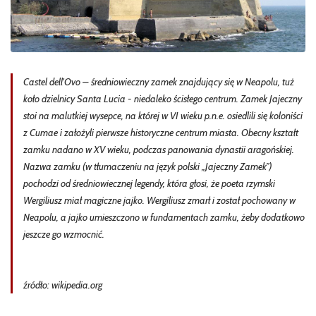
Castel dell'Ovo – średniowieczny zamek znajdujący się w Neapolu, tuż
koło dzielnicy Santa Lucia - niedaleko ścisłego centrum. Zamek Jajeczny
stoi na malutkiej wysepce, na której w VI wieku p.n.e. osiedlili się koloniści
z Cumae i założyli pierwsze historyczne centrum miasta. Obecny kształt
zamku nadano w XV wieku, podczas panowania dynastii aragońskiej.
Nazwa zamku (w tłumaczeniu na język polski „Jajeczny Zamek”)
pochodzi od średniowiecznej legendy, która głosi, że poeta rzymski
Wergiliusz miał magiczne jajko. Wergiliusz zmarł i został pochowany w
Neapolu, a jajko umieszczono w fundamentach zamku, żeby dodatkowo
jeszcze go wzmocnić.
źródło: wikipedia.org