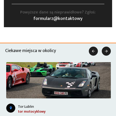
Powyższe dane są nieprawidłowe? Zgłoś:
formularz@kontaktowy
Ciekawe miejsca w okolicy


Tor Lublin
tor motocyklowy