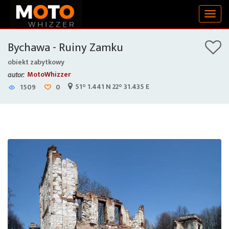
Togg
navig
Bychawa - Ruiny Zamku
obiekt zabytkowy
MotoWhizzer
autor:
51° 1.441 N 22° 31.435 E
1509
0