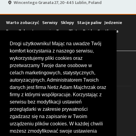
Wincentego Granata 27, 20-445 Lublin, Poland
Warto zobaczyć
Serwisy
Sklepy
Stacje paliw
Jedzenie
Bary
Zakwaterowanie
Tory
Zloty
Rajdy
Spotkania
Targi
Giełdy
Szkolenia
Drogi użytkowniku! Mając na uwadze Twój
komfort korzystania z naszego serwisu,
wykorzystujemy pliki cookies oraz
FOLLOW US
przetwarzamy Twoje dane osobowe w
celach marketingowych, statystycznych,
autoryzacyjnych. Administratorem Twoich
danych jest firma Netiz Adam Majchrzak oraz
firmy z którymi współpracuje. Korzystając z
serwisu bez modyfikacji ustawień
przeglądarki w zakresie prywatności
zgadzasz się na zapisanie w Twoim
© 2026 by MotoWhizzer.com
urządzeniu plików cookies. W każdej chwili
All rights reserved.
możesz zmodyfikować swoje ustawienia
KONTAKT