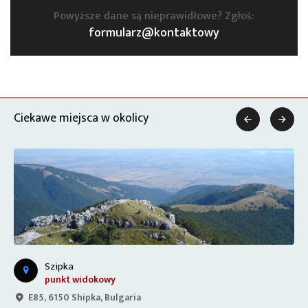
Powyższe dane są nieprawidłowe? Zgłoś:
formularz@kontaktowy
Ciekawe miejsca w okolicy


Szipka
punkt widokowy
E85, 6150 Shipka, Bulgaria