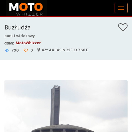
Togg
navig
Buzłudża
punkt widokowy
MotoWhizzer
autor:
42° 44.149 N 25° 23.766 E
790
0