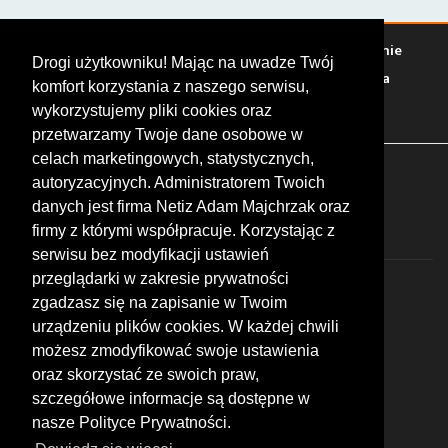
Warto zobaczyć
Serwisy
Sklepy
Stacje paliw
Jedzenie
Drogi użytkowniku! Mając na uwadze Twój
Bary
Zakwaterowanie
Tory
Zloty
Rajdy
Spotkania
komfort korzystania z naszego serwisu,
Targi
Giełdy
Szkolenia
wykorzystujemy pliki cookies oraz
przetwarzamy Twoje dane osobowe w
celach marketingowych, statystycznych,
FOLLOW US
autoryzacyjnych. Administratorem Twoich
danych jest firma Netiz Adam Majchrzak oraz
firmy z którymi współpracuje. Korzystając z
serwisu bez modyfikacji ustawień
przeglądarki w zakresie prywatności
zgadzasz się na zapisanie w Twoim
urządzeniu plików cookies. W każdej chwili
możesz zmodyfikować swoje ustawienia
© 2026 by MotoWhizzer.com
oraz skorzystać ze swoich praw,
All rights reserved.
szczegółowe informacje są dostępne w
nasze Polityce Prywatności.
KONTAKT
ul. Chopina 16, I piętro