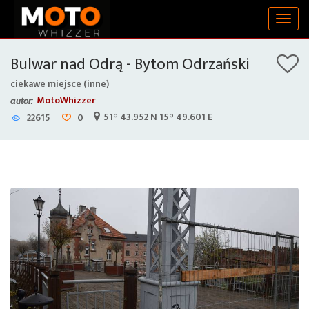
Togg
navig
Bulwar nad Odrą - Bytom Odrzański
ciekawe miejsce (inne)
MotoWhizzer
autor:
51° 43.952 N 15° 49.601 E
22615
0