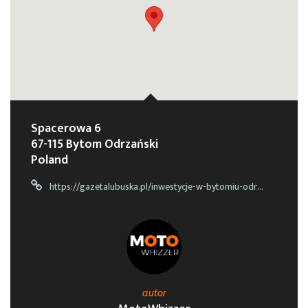
Spacerowa 6
67-115 Bytom Odrzański
Poland
https://gazetalubuska.pl/inwestycje-w-bytomiu-odrzanskim-na-pomoscie-nad-odra-w-bytomiu-odrzanskim-pospacerujemy-dopiero-w-przyszlym-roku-wideo/ar/13693986
autor