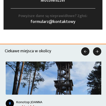
MotoWhizzer
Powyższe dane są nieprawidłowe? Zgłoś:
formularz@kontaktowy
Ciekawe miejsca w okolicy


Konotop JOANNA