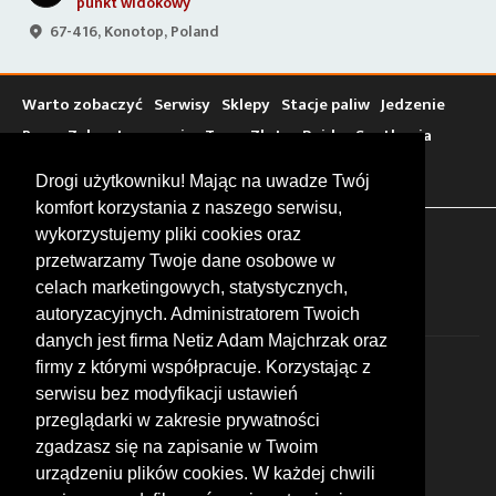
punkt widokowy
67-416, Konotop, Poland
Warto zobaczyć
Serwisy
Sklepy
Stacje paliw
Jedzenie
Bary
Zakwaterowanie
Tory
Zloty
Rajdy
Spotkania
Targi
Giełdy
Szkolenia
Drogi użytkowniku! Mając na uwadze Twój
komfort korzystania z naszego serwisu,
wykorzystujemy pliki cookies oraz
FOLLOW US
przetwarzamy Twoje dane osobowe w
celach marketingowych, statystycznych,
autoryzacyjnych. Administratorem Twoich
danych jest firma Netiz Adam Majchrzak oraz
firmy z którymi współpracuje. Korzystając z
serwisu bez modyfikacji ustawień
przeglądarki w zakresie prywatności
zgadzasz się na zapisanie w Twoim
© 2026 by MotoWhizzer.com
urządzeniu plików cookies. W każdej chwili
All rights reserved.