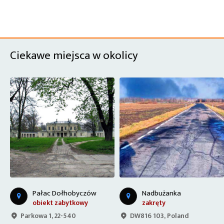
Ciekawe miejsca w okolicy
Pałac Dołhobyczów
Nadbużanka
obiekt zabytkowy
zakręty
Parkowa 1, 22-540
DW816 103, Poland