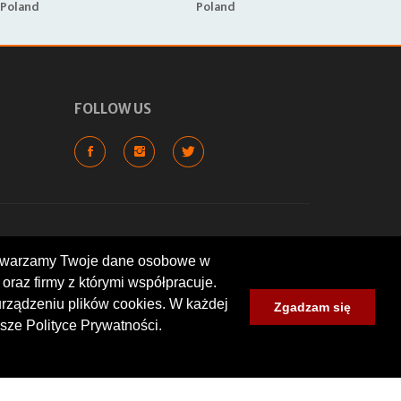
Poland
Poland
FOLLOW US
rzetwarzamy Twoje dane osobowe w
oraz firmy z którymi współpracuje.
cyklowych, wartych odwiedzenia
lokalizacje: warsztaty, sklepy,
urządzeniu plików cookies. W każdej
Zgadzam się
um zlotów i spotkań
sze Polityce Prywatności.
nt wyrażone przez użytkowników.