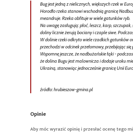
Bug jest jedną z nielicznych, większych rzek w E
Horodło rzeka stanowi wschodnią granicę Nadbuż
meandruje. Rzeka obfituje w wiele gatunków ryb.
Na uwagę zasługują: płoć, leszcz, karp, szczupak,
doliny licznie żerują bociany i czaple siwe. Podc
W dolinie rzeki odkryto wiele rzadkich gatunków 
przechodzi w odcinek przełomowy, przebijając się p
Wspomnę jeszcze, że nadbużańskie łąki - podczas
że dolina Bugu jest malownicza i dodaje uroku mi
Ukrainą, stanowiąc jednocześnie granicę Unii Europ
źródło: hrubieszow-gmina.pl
Opinie
Aby móc wyrazić opinię i przesłać ocenę tego mi