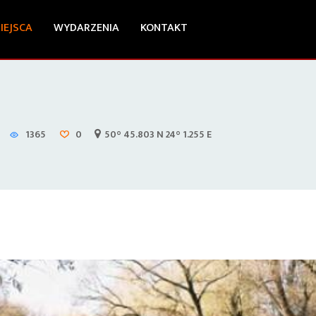
IEJSCA
WYDARZENIA
KONTAKT
1365
0
50° 45.803 N 24° 1.255 E