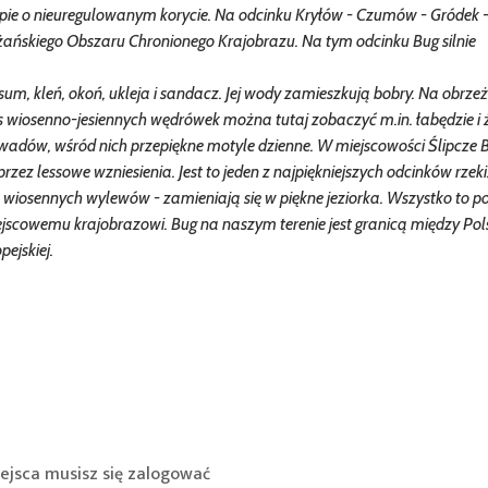
uropie o nieuregulowanym korycie. Na odcinku Kryłów - Czumów - Gródek 
ańskiego Obszaru Chronionego Krajobrazu. Na tym odcinku Bug silnie
 sum, kleń, okoń, ukleja i sandacz. Jej wody zamieszkują bobry. Na obrze
zas wiosenno-jesiennych wędrówek można tutaj zobaczyć m.in. łabędzie i 
owadów, wśród nich przepiękne motyle dzienne. W miejscowości Ślipcze 
rzez lessowe wzniesienia. Jest to jeden z najpiękniejszych odcinków rzeki
 wiosennych wylewów - zamieniają się w piękne jeziorka. Wszystko to p
ejscowemu krajobrazowi. Bug na naszym terenie jest granicą między Pol
ejskiej.
ejsca musisz się
zalogować