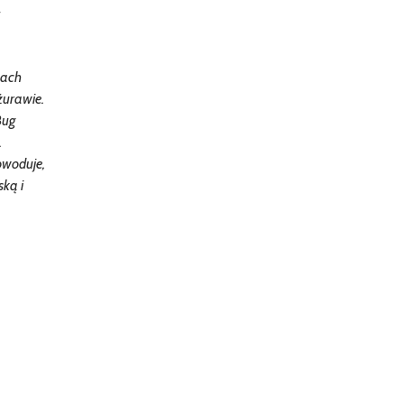
-
żach
żurawie.
Bug
.
owoduje,
ską i