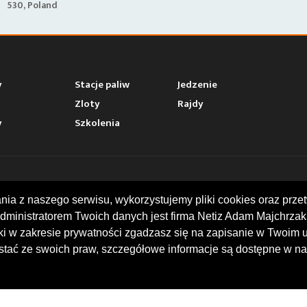
530, Poland
y
Stacje paliw
Jedzenie
Zloty
Rajdy
y
Szkolenia
AKT
MOTOWHIZZER.COM
ania z naszego serwisu, wykorzystujemy pliki cookies oraz p
dministratorem Twoich danych jest firma Netiz Adam Majchrzak 
ina 16, I piętro
Baza ciekawych miejsc moto
 Racibórz
w trakcie podróży. Przydatne 
rki w zakresie prywatności zgadzasz się na zapisanie w Twoim 
 739 378
stacje benzynowe. Kalendari
tać ze swoich praw, szczegółowe informacje są dostępne w na
@motowhizzer.com
motocyklistów. Opinie i oce