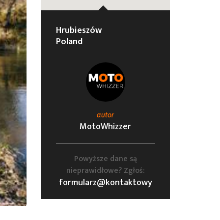
Hrubieszów
Poland
autor
MotoWhizzer
Powyższe dane są
nieprawidłowe? Zgłoś:
formularz@kontaktowy