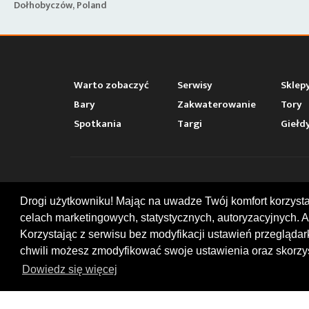
Dołhobyczów, Poland
Warto zobaczyć
Serwisy
Sklep
Bary
Zakwaterowanie
Tory
Spotkania
Targi
Giełd
KONT
Drogi użytkowniku! Mając na uwadze Twój komfort korzyst
celach marketingowych, statystycznych, autoryzacyjnych. A
ul. Chop
47-400
Korzystając z serwisu bez modyfikacji ustawień przegląda
+48 519
chwili możesz zmodyfikować swoje ustawienia oraz skorzys
office
Dowiedz się więcej
© 2026 by MotoWhizzer.com
All rights reserved.