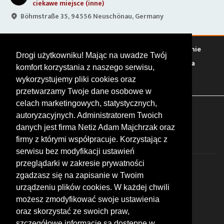
ciekawe miejsce (inne)
Böhmstraße 35, 94556 Neuschönau, Germany
Warto zobaczyć
Serwisy
Sklepy
Stacje paliw
Jedzenie
Drogi użytkowniku! Mając na uwadze Twój
Bary
Zakwaterowanie
Tory
Zloty
Rajdy
Spotkania
komfort korzystania z naszego serwisu,
Targi
Giełdy
Szkolenia
wykorzystujemy pliki cookies oraz
przetwarzamy Twoje dane osobowe w
celach marketingowych, statystycznych,
FOLLOW US
autoryzacyjnych. Administratorem Twoich
danych jest firma Netiz Adam Majchrzak oraz
firmy z którymi współpracuje. Korzystając z
serwisu bez modyfikacji ustawień
przeglądarki w zakresie prywatności
zgadzasz się na zapisanie w Twoim
urządzeniu plików cookies. W każdej chwili
możesz zmodyfikować swoje ustawienia
© 2026 by MotoWhizzer.com
oraz skorzystać ze swoich praw,
All rights reserved.
szczegółowe informacje są dostępne w