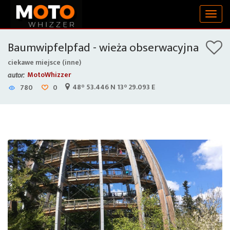
Togg
navig
Baumwipfelpfad - wieża obserwacyjna
ciekawe miejsce (inne)
MotoWhizzer
autor:
48° 53.446 N 13° 29.093 E
780
0