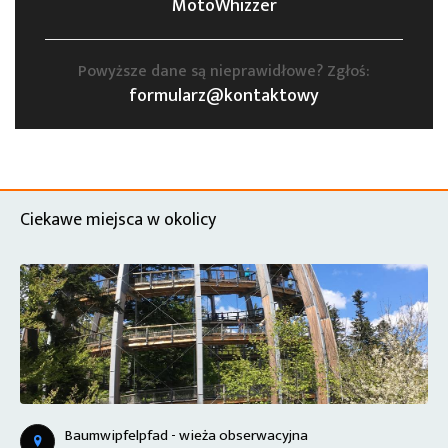
MotoWhizzer
Powyższe dane są nieprawidłowe? Zgłoś:
formularz@kontaktowy
Ciekawe miejsca w okolicy
Baumwipfelpfad - wieża obserwacyjna