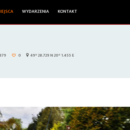
IEJSCA
WYDARZENIA
KONTAKT
879
0
49° 28.729 N 20° 1.455 E