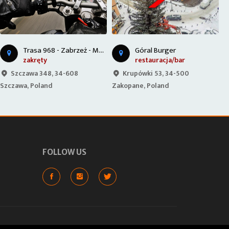
P
unkt widokowy - Gliczarów Górny
Góral Burger
restauracja/bar
punkt widokowy
Krupówki 53, 34-500
Gliczarów Górny 116F, 34-425
Zakopane, Poland
Gliczarów Górny, Poland
Ł
FOLLOW US