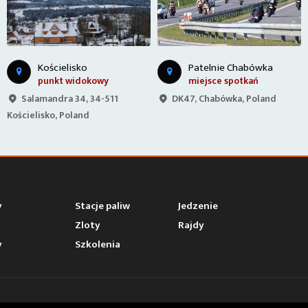
T
rasa 968 - Zabrzeż - Mszana Dolna
Patelnie Chabówka
miejsce spotkań
zakręty
DK47, Chabówka, Poland
Szczawa 348, 34-608
Szczawa, Poland
y
Stacje paliw
Jedzenie
Zloty
Rajdy
y
Szkolenia