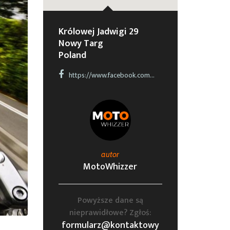
Królowej Jadwigi 29
Nowy Targ
Poland
https://www.facebook.com/pages/Bajera/540447559326527
autor
MotoWhizzer
Powyższe dane są
nieprawidłowe? Zgłoś:
formularz@kontaktowy