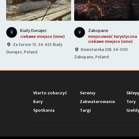
Zakopane
Kościelisko
miejscowość turystyczna
punkt widokowy
ciekawe miejsce (inne)
Salamandra 34, 34-511
Nowotarska 23B, 34-500
Kościelisko, Poland
Zakopane, Poland
Warto zobaczyć
Serwisy
Sklep
Bary
Zakwaterowanie
Tory
Spotkania
Targi
Giełd