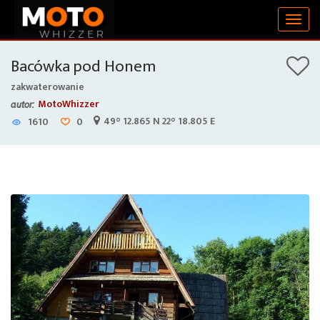
Togg
navig
Bacówka pod Honem
zakwaterowanie
MotoWhizzer
autor:
49° 12.865 N 22° 18.805 E
1610
0