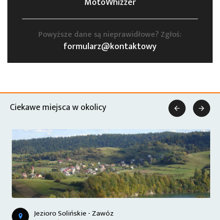
MotoWhizzer
Powyższe dane są nieprawidłowe? Zgłoś:
formularz@kontaktowy
Ciekawe miejsca w okolicy


Jezioro Solińskie - Zawóz