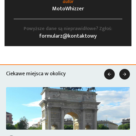
autor
MotoWhizzer
Powyższe dane są nieprawidłowe? Zgłoś:
formularz@kontaktowy
Ciekawe miejsca w okolicy

