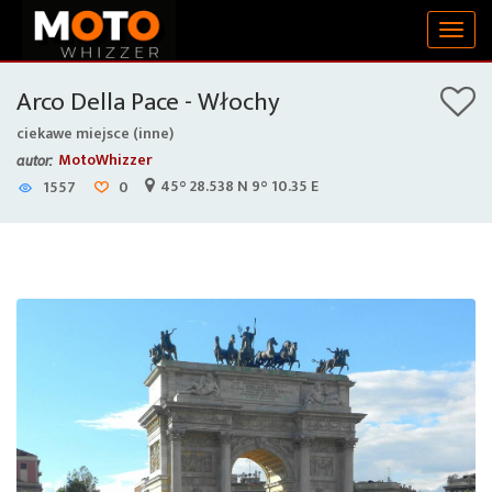
Togg
navig
Arco Della Pace - Włochy
ciekawe miejsce (inne)
MotoWhizzer
autor:
45° 28.538 N 9° 10.35 E
1557
0