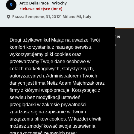
Arco Della Pace - Włochy
ciekawe miejsce (inne)
Piazza Sempione, 31, 20121 Milano MI, Italy
Warto zobaczyć
Serwisy
Sklepy
Stacje paliw
Jedzenie
Drogi użytkowniku! Mając na uwadze Twój
Bary
Zakwaterowanie
Tory
Zloty
Rajdy
Spotkania
komfort korzystania z naszego serwisu,
Targi
Giełdy
Szkolenia
wykorzystujemy pliki cookies oraz
przetwarzamy Twoje dane osobowe w
celach marketingowych, statystycznych,
FOLLOW US
autoryzacyjnych. Administratorem Twoich
danych jest firma Netiz Adam Majchrzak oraz
firmy z którymi współpracuje. Korzystając z
serwisu bez modyfikacji ustawień
przeglądarki w zakresie prywatności
zgadzasz się na zapisanie w Twoim
urządzeniu plików cookies. W każdej chwili
możesz zmodyfikować swoje ustawienia
© 2026 by MotoWhizzer.com
oraz skorzystać ze swoich praw,