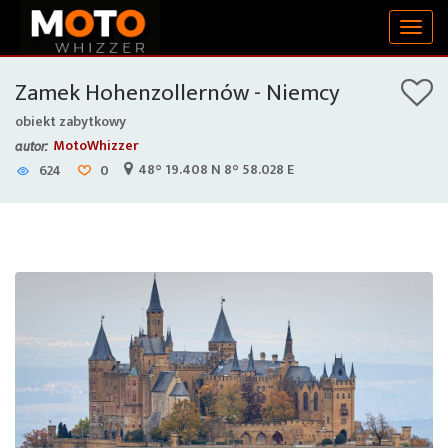
Togg
navig
Zamek Hohenzollernów - Niemcy
obiekt zabytkowy
MotoWhizzer
autor:
48° 19.408 N 8° 58.028 E
624
0