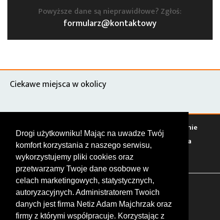
Powyższe dane są nieprawidłowe? Zgłoś:
formularz@kontaktowy
Ciekawe miejsca w okolicy
Warto zobaczyć
Serwisy
Sklepy
Stacje paliw
Jedzenie
Drogi użytkowniku! Mając na uwadze Twój
Bary
Zakwaterowanie
Tory
Zloty
Rajdy
Spotkania
komfort korzystania z naszego serwisu,
Targi
Giełdy
Szkolenia
wykorzystujemy pliki cookies oraz
przetwarzamy Twoje dane osobowe w
celach marketingowych, statystycznych,
FOLLOW US
autoryzacyjnych. Administratorem Twoich
danych jest firma Netiz Adam Majchrzak oraz
firmy z którymi współpracuje. Korzystając z