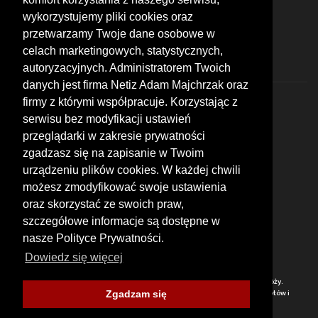
wykorzystujemy pliki cookies oraz
FOLLOW US
przetwarzamy Twoje dane osobowe w
celach marketingowych, statystycznych,
autoryzacyjnych. Administratorem Twoich
danych jest firma Netiz Adam Majchrzak oraz
firmy z którymi współpracuje. Korzystając z
serwisu bez modyfikacji ustawień
przeglądarki w zakresie prywatności
zgadzasz się na zapisanie w Twoim
© 2026 by MotoWhizzer.com
urządzeniu plików cookies. W każdej chwili
All rights reserved.
możesz zmodyfikować swoje ustawienia
KONTAKT
oraz skorzystać ze swoich praw,
ul. Chopina 16, I piętro
szczegółowe informacje są dostępne w
47-400 Racibórz
+48 519 739 378
nasze Polityce Prywatności.
office@motowhizzer.com
Dowiedz się więcej
MOTOWHIZZER.COM
Baza ciekawych miejsc motocyklowych, wartych odwiedzenia w trakcie podróży.
Przydatne lokalizacje: warsztaty, sklepy, stacje benzynowe. Kalendarium zlotów i
Zgadzam się
spotkań motocyklistów. Opinie i ocent wyrażone przez użytkowników.