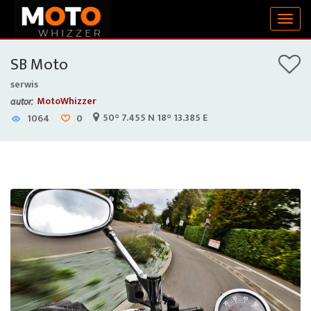
Togg
navig
SB Moto
serwis
MotoWhizzer
autor:
50° 7.455 N 18° 13.385 E
1064
0