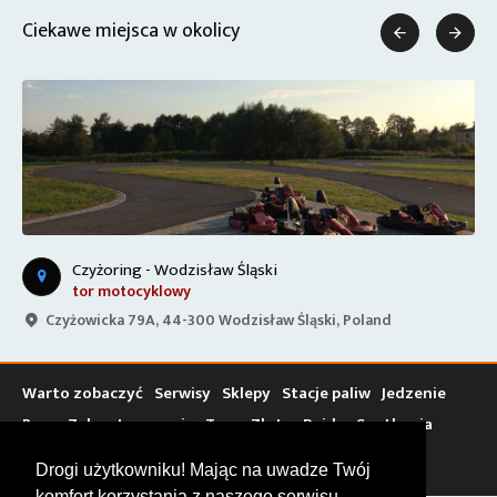
Ciekawe miejsca w okolicy


Czyżoring - Wodzisław Śląski
tor motocyklowy
Czyżowicka 79A, 44-300 Wodzisław Śląski, Poland
Warto zobaczyć
Serwisy
Sklepy
Stacje paliw
Jedzenie
Bary
Zakwaterowanie
Tory
Zloty
Rajdy
Spotkania
Targi
Giełdy
Szkolenia
Drogi użytkowniku! Mając na uwadze Twój
komfort korzystania z naszego serwisu,