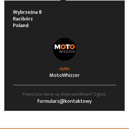
Wybrzeżna 8
Racibórz
Poland
autor
MotoWhizzer
Powyższe dane są nieprawidłowe? Zgłoś:
formularz@kontaktowy