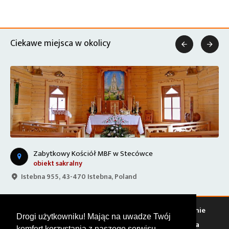
Ciekawe miejsca w okolicy


Zabytkowy Kościół MBF w Stecówce
obiekt sakralny
Istebna 955, 43-470 Istebna, Poland
Warto zobaczyć
Serwisy
Sklepy
Stacje paliw
Jedzenie
Drogi użytkowniku! Mając na uwadze Twój
Bary
Zakwaterowanie
Tory
Zloty
Rajdy
Spotkania
komfort korzystania z naszego serwisu,