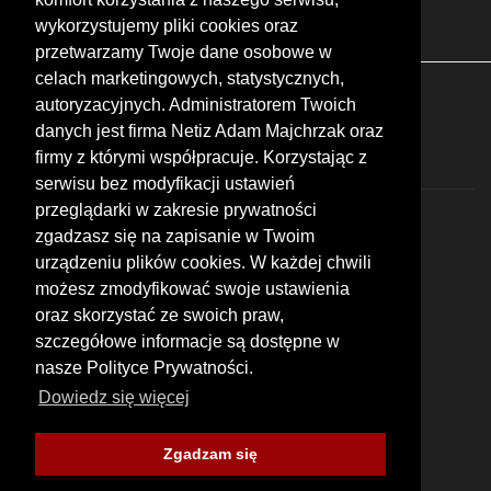
Targi
Giełdy
Szkolenia
wykorzystujemy pliki cookies oraz
przetwarzamy Twoje dane osobowe w
celach marketingowych, statystycznych,
FOLLOW US
autoryzacyjnych. Administratorem Twoich
danych jest firma Netiz Adam Majchrzak oraz
firmy z którymi współpracuje. Korzystając z
serwisu bez modyfikacji ustawień
przeglądarki w zakresie prywatności
zgadzasz się na zapisanie w Twoim
urządzeniu plików cookies. W każdej chwili
możesz zmodyfikować swoje ustawienia
© 2026 by MotoWhizzer.com
oraz skorzystać ze swoich praw,
All rights reserved.
szczegółowe informacje są dostępne w
nasze Polityce Prywatności.
KONTAKT
ul. Chopina 16, I piętro
Dowiedz się więcej
47-400 Racibórz
+48 519 739 378
office@motowhizzer.com
Zgadzam się
MOTOWHIZZER.COM