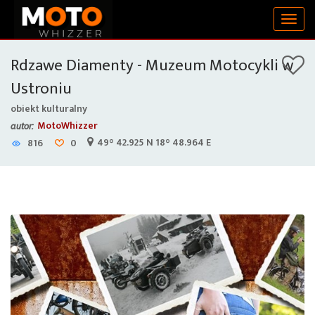
Togg
navig
Rdzawe Diamenty - Muzeum Motocykli w
Ustroniu
obiekt kulturalny
MotoWhizzer
autor:
49° 42.925 N 18° 48.964 E
816
0