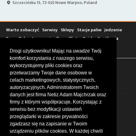
Szczecińska 13, 72-022 Nowe Warpno, Poland
B
Warto zobaczyć
Serwisy
Sklepy
Stacje paliw
Jedzenie
Bary
Zakwaterowanie
Tory
Zloty
Rajdy
Spotkania
Targi
Giełdy
Szkolenia
Drogi użytkowniku! Mając na uwadze Twój
komfort korzystania z naszego serwisu,
wykorzystujemy pliki cookies oraz
FOLLOW US
przetwarzamy Twoje dane osobowe w
celach marketingowych, statystycznych,
autoryzacyjnych. Administratorem Twoich
danych jest firma Netiz Adam Majchrzak oraz
firmy z którymi współpracuje. Korzystając z
serwisu bez modyfikacji ustawień
przeglądarki w zakresie prywatności
zgadzasz się na zapisanie w Twoim
© 2026 by MotoWhizzer.com
urządzeniu plików cookies. W każdej chwili
All rights reserved.