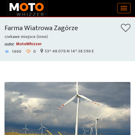
Togg
navig
Farma Wiatrowa Zagórze
ciekawe miejsce (inne)
MotoWhizzer
autor:
53° 48.076 N 14° 38.596 E
1460
0