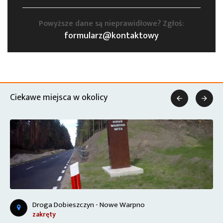
Powyższe dane są nieprawidłowe? Zgłoś:
formularz@kontaktowy
Ciekawe miejsca w okolicy


Droga Dobieszczyn - Nowe Warpno
zakręty