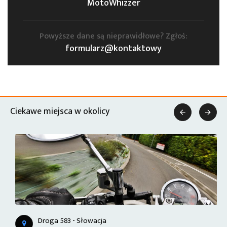
MotoWhizzer
Powyższe dane są nieprawidłowe? Zgłoś:
formularz@kontaktowy
Ciekawe miejsca w okolicy


Droga 583 - Słowacja