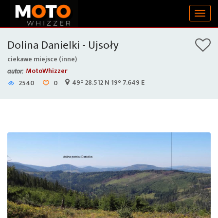
Togg
navig
Dolina Danielki - Ujsoły
ciekawe miejsce (inne)
MotoWhizzer
autor:
49° 28.512 N 19° 7.649 E
2540
0