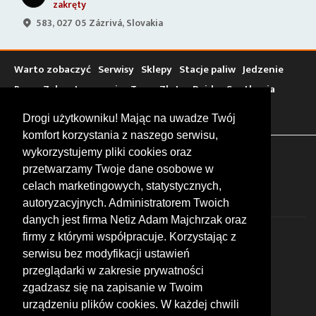
zakręty
583, 027 05 Zázrivá, Slovakia
Warto zobaczyć
Serwisy
Sklepy
Stacje paliw
Jedzenie
Bary
Zakwaterowanie
Tory
Zloty
Rajdy
Spotkania
Targi
Giełdy
Szkolenia
Drogi użytkowniku! Mając na uwadze Twój
komfort korzystania z naszego serwisu,
wykorzystujemy pliki cookies oraz
FOLLOW US
przetwarzamy Twoje dane osobowe w
celach marketingowych, statystycznych,
autoryzacyjnych. Administratorem Twoich
danych jest firma Netiz Adam Majchrzak oraz
firmy z którymi współpracuje. Korzystając z
serwisu bez modyfikacji ustawień
przeglądarki w zakresie prywatności
zgadzasz się na zapisanie w Twoim
© 2026 by MotoWhizzer.com
urządzeniu plików cookies. W każdej chwili
All rights reserved.