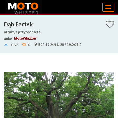
Togg
navig
Dąb Bartek
atrakcja przyrodnicza
MotoWhizzer
autor:
50° 59.249 N 20° 39.005 E
1367
0