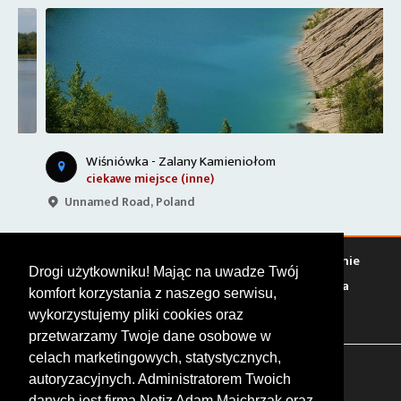
Wiśniówka - Zalany Kamieniołom
ciekawe miejsce (inne)
Unnamed Road, Poland
Warto zobaczyć
Serwisy
Sklepy
Stacje paliw
Jedzenie
Drogi użytkowniku! Mając na uwadze Twój
Bary
Zakwaterowanie
Tory
Zloty
Rajdy
Spotkania
komfort korzystania z naszego serwisu,
Targi
Giełdy
Szkolenia
wykorzystujemy pliki cookies oraz
przetwarzamy Twoje dane osobowe w
celach marketingowych, statystycznych,
FOLLOW US
autoryzacyjnych. Administratorem Twoich
danych jest firma Netiz Adam Majchrzak oraz