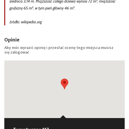
średnica 3,14 m. Miąższość całego drzewa wynosi 72 m³, miąższość
grubizny 65 m³, w tym pień główny 46 m³.
źródło: wikipedia.org
Opinie
Aby móc wyrazić opinię i przesłać ocenę tego miejsca musisz
się
zalogować