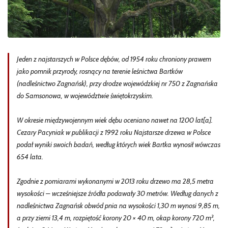
Jeden z najstarszych w Polsce dębów, od 1954 roku chroniony prawem
jako pomnik przyrody, rosnący na terenie leśnictwa Bartków
(nadleśnictwo Zagnańsk), przy drodze wojewódzkiej nr 750 z Zagnańska
do Samsonowa, w województwie świętokrzyskim.
W okresie międzywojennym wiek dębu oceniano nawet na 1200 lat[a].
Cezary Pacyniak w publikacji z 1992 roku Najstarsze drzewa w Polsce
podał wyniki swoich badań, według których wiek Bartka wynosił wówczas
654 lata.
Zgodnie z pomiarami wykonanymi w 2013 roku drzewo ma 28,5 metra
wysokości – wcześniejsze źródła podawały 30 metrów. Według danych z
nadleśnictwa Zagnańsk obwód pnia na wysokości 1,30 m wynosi 9,85 m,
a przy ziemi 13,4 m, rozpiętość korony 20 × 40 m, okap korony 720 m³,