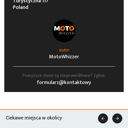
Turystyczna 117
Poland
autor
MotoWhizzer
Powyższe dane są nieprawidłowe? Zgłoś:
formularz@kontaktowy
Ciekawe miejsca w okolicy

