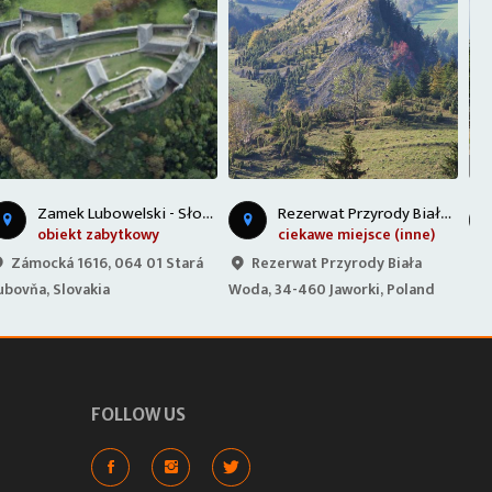
R
ezerwat Przyrody Biała Woda -
G
óra Parkowa - Krynica-Zdrój
ciekawe miejsce (inne)
ciekawe miejsce (inne)
Rezerwat Przyrody Biała
Andersa 1A, 33-380 Krynica-
Woda, 34-460 Jaworki, Poland
Zdrój, Poland
P
FOLLOW US