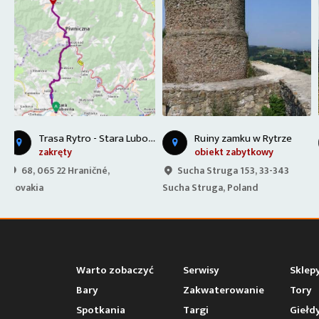
T
rasa Rytro - Stara Lubovna
Ruiny zamku w Rytrze
Zamek Plaveč - Słowacja
obiekt zabytkowy
obiekt zabytkowy
Sucha Struga 153, 33-343
Podzámok 464, 065 44
Sucha Struga, Poland
Plaveč, Slovakia
Warto zobaczyć
Serwisy
Sklep
Bary
Zakwaterowanie
Tory
Spotkania
Targi
Giełd