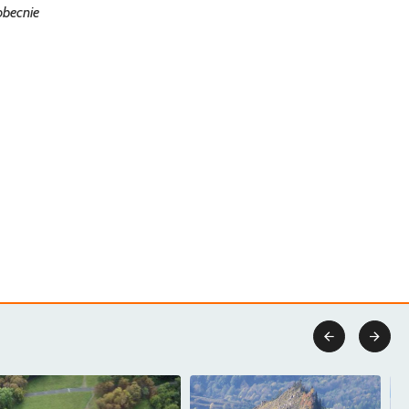
obecnie

