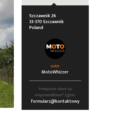
Szczawnik 26
33-370 Szczawnik
Poland
autor
MotoWhizzer
Powyższe dane są
nieprawidłowe? Zgłoś:
formularz@kontaktowy