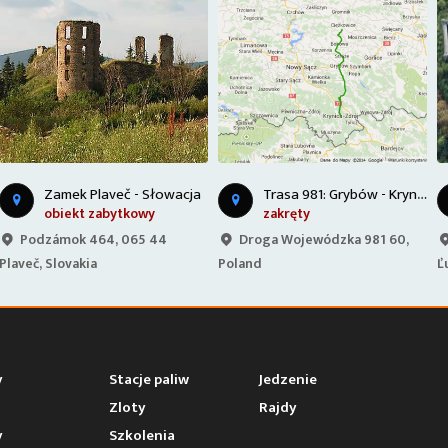
T
rasa 981: Grybów - Krynica Zdrój
Z
amek Lubowelski - Słowacja
zakręty
obiekt zabytkowy
Droga Wojewódzka 981 60,
Zámocká 1616, 064 01 Stará
Poland
Ľubovňa, Slovakia
y
Stacje paliw
Jedzenie
Zloty
Rajdy
y
Szkolenia