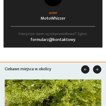
autor
MotoWhizzer
Powyższe dane są nieprawidłowe? Zgłoś:
formularz@kontaktowy
Ciekawe miejsca w okolicy

