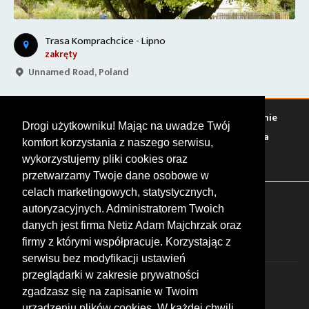
Trasa Komprachcice - Lipno
zakręty
Unnamed Road, Poland
Warto zobaczyć
Serwisy
Sklepy
Stacje paliw
Jedzenie
Drogi użytkowniku! Mając na uwadze Twój
Bary
Zakwaterowanie
Tory
Zloty
Rajdy
Spotkania
komfort korzystania z naszego serwisu,
Targi
Giełdy
Szkolenia
wykorzystujemy pliki cookies oraz
przetwarzamy Twoje dane osobowe w
celach marketingowych, statystycznych,
FOLLOW US
autoryzacyjnych. Administratorem Twoich
danych jest firma Netiz Adam Majchrzak oraz
firmy z którymi współpracuje. Korzystając z
serwisu bez modyfikacji ustawień
przeglądarki w zakresie prywatności
zgadzasz się na zapisanie w Twoim
urządzeniu plików cookies. W każdej chwili