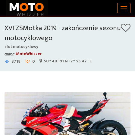
Togg
navig
XVI ZSMotka 2019 - zakończenie sezonu
motocyklowego
zlot motocyklowy
MotoWhizzer
autor:
50° 40.191 N 17° 55.471 E
3718
0