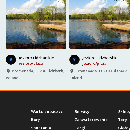
Jezioro Lidzbarskie
Jezioro Lidzbarskie
jezioro/plaża
jezioro/plaża
,
Promenada, 13-230 Lidzbark,
Promenada, 13-230 Lidzbark,
Poland
Poland
Warto zobaczyć
Serwisy
Sklep
Bary
Zakwaterowanie
Tory
Spotkania
Targi
Giełd