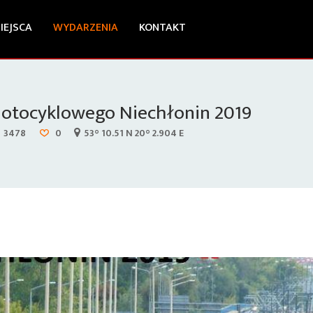
IEJSCA
WYDARZENIA
KONTAKT
Motocyklowego Niechłonin 2019
3478
0
53° 10.51 N 20° 2.904 E