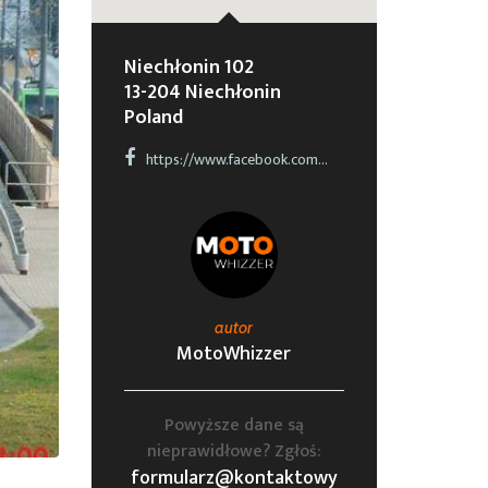
Niechłonin 102
13-204 Niechłonin
Poland
https://www.facebook.com/events/2588091214585711/
autor
MotoWhizzer
Powyższe dane są
nieprawidłowe? Zgłoś:
formularz@kontaktowy