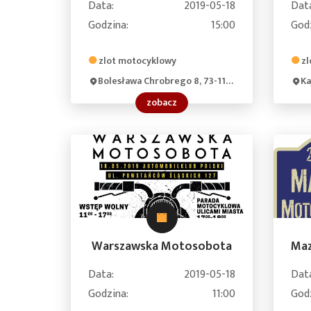
Data:
2019-05-18
Dat
Godzina:
15:00
God
zlot motocyklowy
zl
Bolesława Chrobrego 8, 73-110 Stargard, Poland
Kaja
zobacz
Warszawska Motosobota
Data:
2019-05-18
Dat
Godzina:
11:00
God