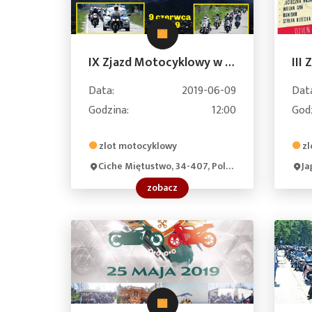
IX Zjazd Motocyklowy w Miętustwie na Podhalu
Data:
2019-06-09
Dat
Godzina:
12:00
God
zlot motocyklowy
zl
Ciche Miętustwo, 34-407, Poland
Ja
zobacz