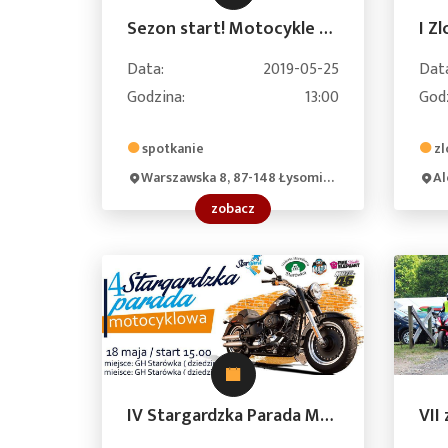
Sezon start! Motocykle w Gminie Łysomice
Data:
2019-05-25
Dat
Godzina:
13:00
God
spotkanie
zl
Warszawska 8, 87-148 Łysomice, Poland
Alej
zobacz
IV Stargardzka Parada Motocyklowa