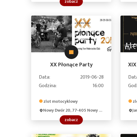
zobacz
XX Płonące Party
Data:
2019-06-28
Dat
Godzina:
16:00
God
zlot motocyklowy
zl
Nowy Dwór 20, 77-405 Nowy Dwór, Poland
Jan
zobacz