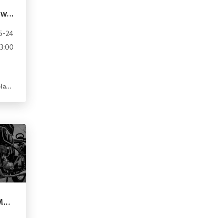
Zlot Motocyklowy Janowo 2019
5-24
13:00
and
I Rozpoczęcie Sezonu Motocyklowego