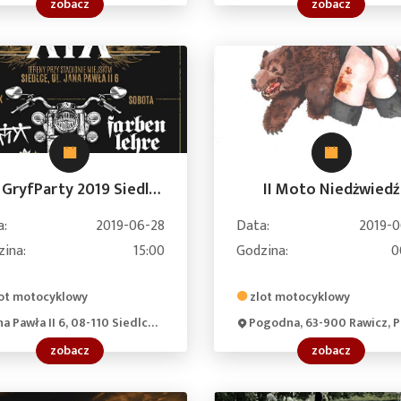
zobacz
zobacz
XIX GryfParty 2019 Siedlce
II Moto Niedżwiedź
a:
2019-06-28
Data:
2019-0
zina:
15:00
Godzina:
0
ot motocyklowy
zlot motocyklowy
a Pawła II 6, 08-110 Siedlce, Poland
Pogodna, 63-900 Rawicz, Pola
zobacz
zobacz