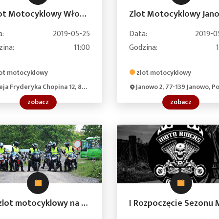
I Zlot Motocyklowy Włocławek
a:
2019-05-25
Data:
2019-0
zina:
11:00
Godzina:
ot motocyklowy
zlot motocyklowy
a Fryderyka Chopina 12, 87-800 Włocławek, Poland
Janowo 2, 77-139 Janowo, Pol
zobacz
zobacz
VII zlot motocyklowy na przystani Amazonka, zabawa taneczna