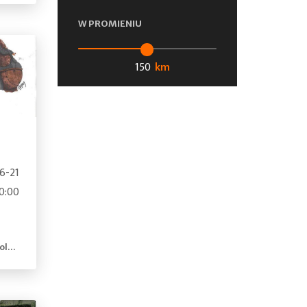
W PROMIENIU
km
6-21
0:00
nd