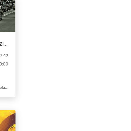
XXXI Międzynarodowy Zlot Motocykli „Nad Zalewem” W Polanowie
7-12
0:00
and