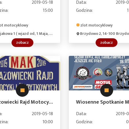
a:
2019-05-18
Data:
2019-0
zina:
15:00
Godzina:
ot motocyklowy
zlot motocyklowy
kowa 1 ( wjazd od, 1 Maja, 47-110 Kolonowskie, Poland
Brzydowo 2, 14-100 Brzydowo, Pola
zobacz
zobacz
Mazowiecki Rajd Motocykli Zabytkowych
a:
2019-05-18
Data:
2019-0
zina:
10:00
Godzina:
0