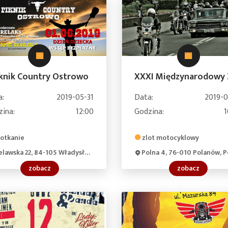
knik Country Ostrowo
a:
2019-05-31
Data:
2019-0
zina:
12:00
Godzina:
1
otkanie
zlot motocyklowy
lawska 22, 84-105 Władysławowo, Poland
Polna 4, 76-010 Polanów, Pol
zobacz
zobacz