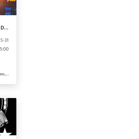
IV Mazurski Zlot Harley Davidson "Imieniny Lestera"
5-31
15:00
land