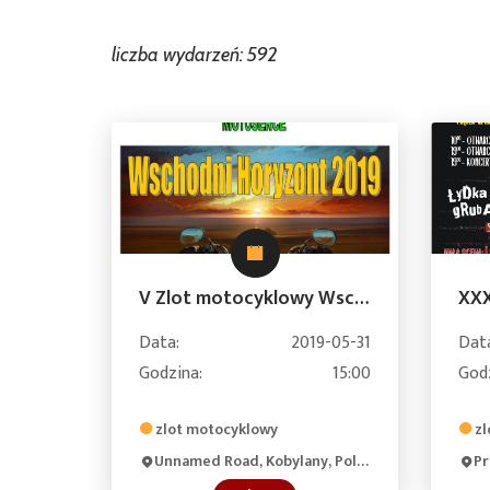
liczba wydarzeń: 592
V Zlot motocyklowy Wschodni Horyzont 2019
Data:
2019-05-31
Dat
Godzina:
15:00
God
zlot motocyklowy
zl
Unnamed Road, Kobylany, Poland
Pr