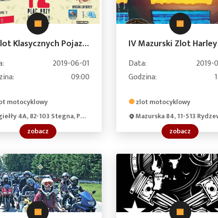
III Zlot Klasycznych Pojazdów. "Klasyczny biwak" w Stegnie
a:
2019-06-01
Data:
2019-0
zina:
09:00
Godzina:
ot motocyklowy
zlot motocyklowy
giełły 4A, 82-103 Stegna, Poland
Mazurska 84, 11-513 Rydzewo, Po
zobacz
zobacz