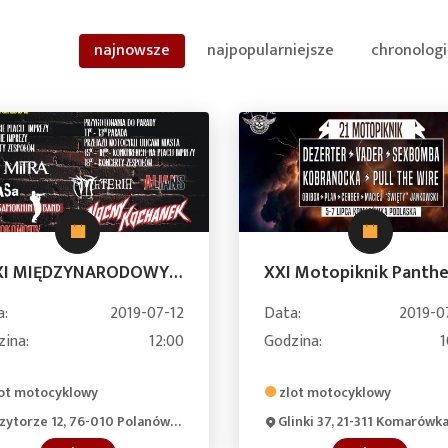
najnowsze
najpopularniejsze
chronologi
XXXI MIĘDZYNARODOWY ZLOT MOTOCYKLI W POLANOWIE
a:
2019-07-12
Data:
2019-0
zina:
12:00
Godzina:
1
ot motocyklowy
zlot motocyklowy
zytorze 12, 76-010 Polanów, Polska
Glinki 37, 21-311 Komarówka Podlaska, Pol