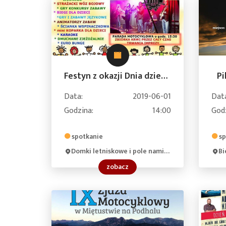
Festyn z okazji Dnia dziecka Motoserce Iłża 2019
Pi
Data:
2019-06-01
Dat
Godzina:
14:00
God
spotkanie
sp
Domki letniskowe i pole namiotowe MGOSiR, Orła Białego 3, 27-100 Iłża, Poland
Bie
zobacz