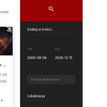
cznie
Od
Do
XXI Motopiknik Panther MC Poland
7-05
0:00
and